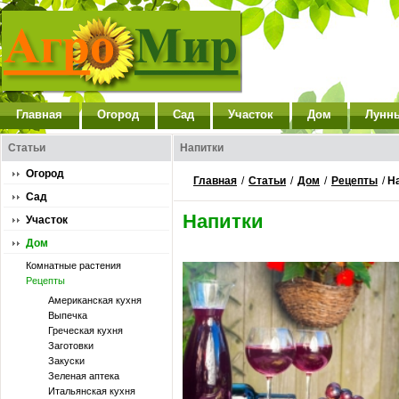
Главная
Огород
Сад
Участок
Дом
Лунн
Статьи
Напитки
Огород
Главная
/
Статьи
/
Дом
/
Рецепты
/
Н
Сад
Напитки
Участок
Дом
Комнатные растения
Рецепты
Американская кухня
Выпечка
Греческая кухня
Заготовки
Закуски
Зеленая аптека
Итальянская кухня