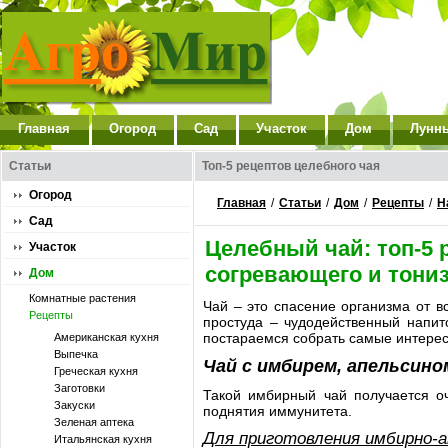
Главная
Огород
Сад
Участок
Дом
Лунн
Статьи
Топ-5 рецептов целебного чая
Огород
Главная
/
Статьи
/
Дом
/
Рецепты
/
Н
Сад
Целебный чай: топ-5 
Участок
согревающего и тони
Дом
Комнатные растения
Чай – это спасение организма от вс
Рецепты
простуда – чудодейственный напит
постараемся собрать самые интерес
Американская кухня
Выпечка
Чай с имбирем, апельсино
Греческая кухня
Заготовки
Такой имбирный чай получается о
Закуски
поднятия иммунитета.
Зеленая аптека
Для приготовления имбирно-а
Итальянская кухня