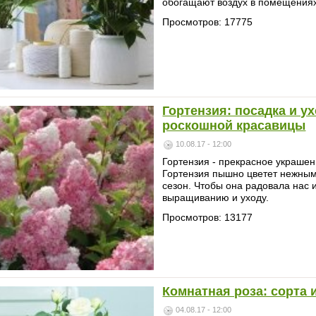
обогащают воздух в помещениях
Просмотров: 17775
Гортензия: посадка и у
роскошной красавицы
10.08.17 - 12:00
Гортензия - прекрасное украшен
Гортензия пышно цветет нежным
сезон. Чтобы она радовала нас и
выращиванию и уходу.
Просмотров: 13177
Комнатная роза: сорта
04.08.17 - 12:00