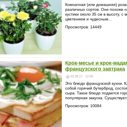
Комнатная (или домашняя) роза
различных сортов. Они похожи н
кустики около 35 см в высоту, 
цветением и чудесным...
Просмотров: 14449
Крок-месье и крок-мад
французского завтрака
02.08.17 - 12:00
Это блюдо французской кухни. К
собой горячий бутерброд, состо
сыра. Такое блюдо подается гор
популярная закуска. Существует.
Просмотров: 10084