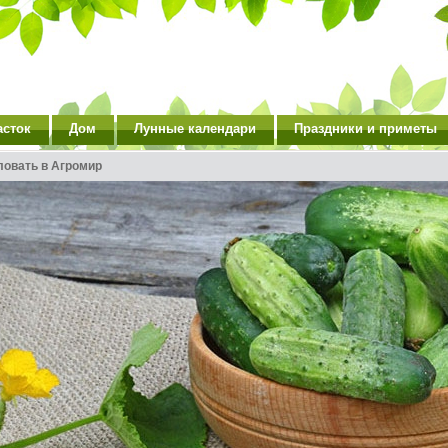
асток
Дом
Лунные календари
Праздники и приметы
ловать в Агромир