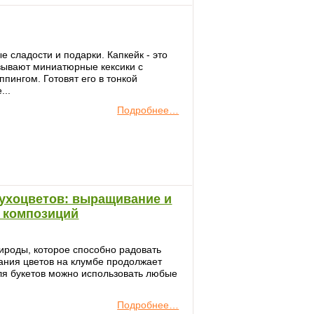
е сладости и подарки. Капкейк - это
азывают миниатюрные кексики с
пингом. Готовят его в тонкой
...
Подробнее…
ухоцветов: выращивание и
 композиций
ироды, которое способно радовать
ания цветов на клумбе продолжает
Для букетов можно использовать любые
Подробнее…