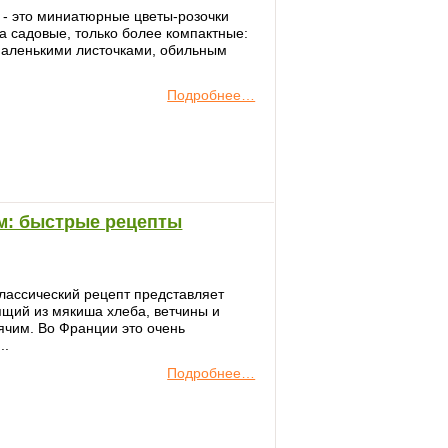
 - это миниатюрные цветы-розочки
а садовые, только более компактные:
с маленькими листочками, обильным
Подробнее…
ам: быстрые рецепты
лассический рецепт представляет
ящий из мякиша хлеба, ветчины и
ячим. Во Франции это очень
..
Подробнее…