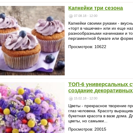
Капкейки три сезона
07.08.18 - 12:00
Капкейки своими руками - вкусны
«торт в чашечке» или их еще н
разнообразными начинками и топ
пергаментной бумаге или форме
Просмотров: 10622
ТОП-6 универсальных с
создание декоративных
15.02.18 - 12:00
Цветы - прекрасное творение пр
глаз человека. Красоту выращив
букетная красота в вазе дома. 
цветы, но самыми...
Просмотров: 20015