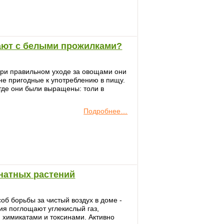
ают с белыми прожилками?
 при правильном уходе за овощами они
не пригодные к употреблению в пищу.
 где они были выращены: толи в
Подробнее…
натных растений
б борьбы за чистый воздух в доме -
ия поглощают углекислый газ,
 химикатами и токсинами. Активно