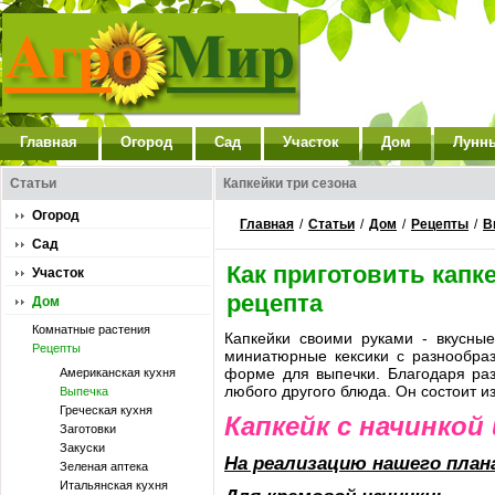
Главная
Огород
Сад
Участок
Дом
Лунн
Статьи
Капкейки три сезона
Огород
Главная
/
Статьи
/
Дом
/
Рецепты
/
В
Сад
Как приготовить капк
Участок
рецепта
Дом
Комнатные растения
Капкейки своими руками - вкусные
Рецепты
миниатюрные кексики с разнообраз
форме для выпечки. Благодаря раз
Американская кухня
любого другого блюда. Он состоит из
Выпечка
Греческая кухня
Капкейк с начинкой
Заготовки
Закуски
На реализацию нашего план
Зеленая аптека
Итальянская кухня