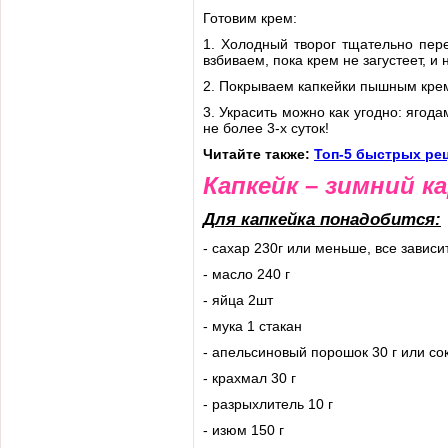
Готовим крем:
1. Холодный творог тщательно пе
взбиваем, пока крем не загустеет, и
2. Покрываем капкейки пышным кре
3. Украсить можно как угодно: ягод
не более 3-х суток!
Читайте также:
Топ-5 быстрых ре
Капкейк – зимний к
Для капкейка понадобится:
- сахар 230г или меньше, все зависи
- масло 240 г
- яйца 2шт
- мука 1 стакан
- апельсиновый порошок 30 г или со
- крахмал 30 г
- разрыхлитель 10 г
- изюм 150 г