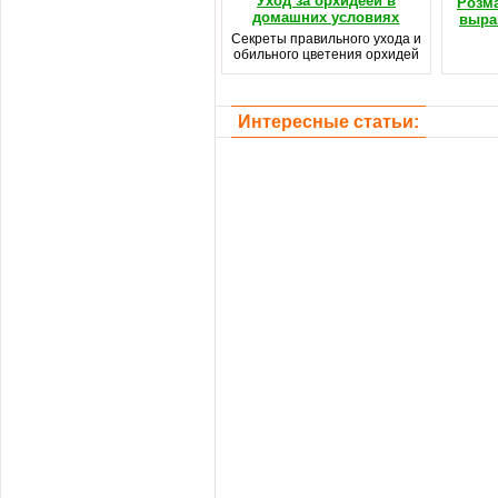
Уход за орхидеей в
Розма
домашних условиях
выра
Секреты правильного ухода и
обильного цветения орхидей
Интересные статьи: