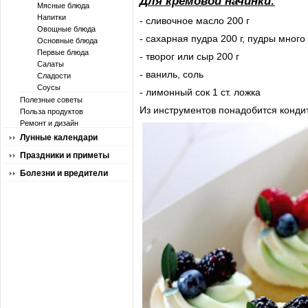
Для кремовой начинки:
Мясные блюда
Напитки
- сливочное масло 200 г
Овощные блюда
- сахарная пудра 200 г, пудры много
Основные блюда
Первые блюда
- творог или сыр 200 г
Салаты
- ваниль, соль
Сладости
Соусы
- лимонный сок 1 ст. ложка
Полезные советы
Из инструментов понадобится кондит
Польза продуктов
Ремонт и дизайн
Лунные календари
Праздники и приметы
Болезни и вредители