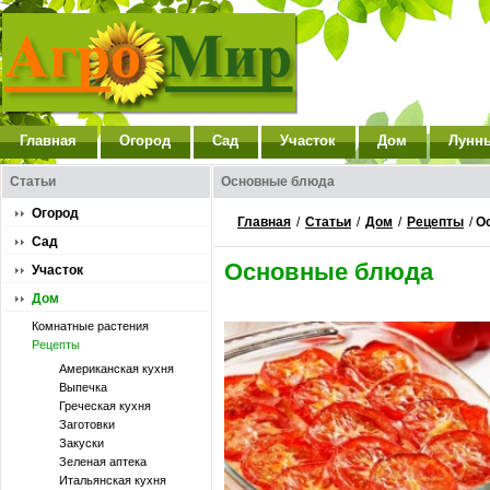
Главная
Огород
Сад
Участок
Дом
Лунн
Статьи
Основные блюда
Огород
Главная
/
Статьи
/
Дом
/
Рецепты
/
О
Сад
Основные блюда
Участок
Дом
Комнатные растения
Рецепты
Американская кухня
Выпечка
Греческая кухня
Заготовки
Закуски
Зеленая аптека
Итальянская кухня