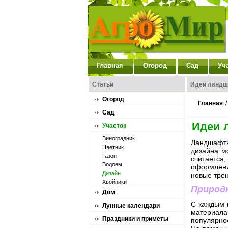
Главная
Огород
Сад
Уч
Статьи
Идеи ландш
Огород
Главная
Сад
Идеи 
Участок
Виноградник
Ландшафтн
Цветник
дизайна м
Газон
считается
Водоем
оформлени
Дизайн
новые тре
Хвойники
Природ
Дом
С каждым 
Лунные календари
материала
Праздники и приметы
популярно