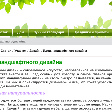
асток
Дом
Лунные календари
Праздники и приметы
афтного дизайна
/
Статьи
/
Участок
/
Дизайн
/
Идеи ландшафтного дизайна
ландшафтного дизайна
ый дизайн – современное искусство, направленное на изменение 
ожет внести в ваш сад особый уют, красоту, а самое главное ор
, что ландшафтный дизайн не столь быстро развивается, но кажд
я. На них и ориентируются дизайнеры и все, кто хочет украсить
нды внимательнее.
ная натуральность
годом все больше людей предпочитает на своих загородных участ
ми. Натуральные отделки и неправильные по форме вещи. Рарит
сть. Каждый пытается сделать мебель, дачные аксессуары максим