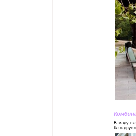
Комбин
В моду вх
блок друго