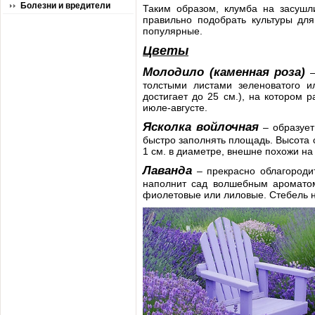
Болезни и вредители
Таким образом, клумба на засушли
правильно подобрать культуры дл
популярные.
Цветы
Молодило (каменная роза)
–
толстыми листами зеленоватого ил
достигает до 25 см.), на котором 
июле-августе.
Ясколка войлочная
– образует
быстро заполнять площадь. Высота с
1 см. в диаметре, внешне похожи на
Лаванда
– прекрасно облагородит
наполнит сад волшебным ароматом.
фиолетовые или лиловые. Стебель не