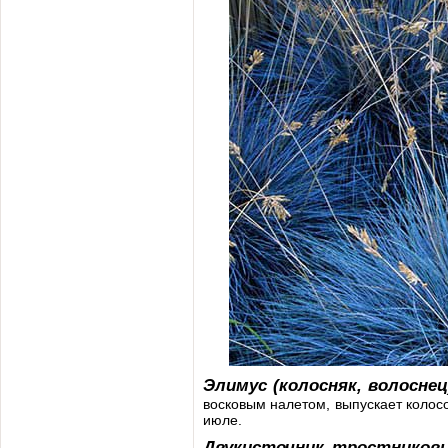
Элимус (колосняк, волоснец
восковым налетом, выпускает колосо
июле.
Двукисточник тростниковы