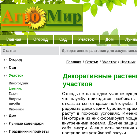
Главная
Огород
Сад
Участок
Дом
Лунн
Статьи
Декоративные растения для засушливых
Огород
Главная
/
Статьи
/
Участок
/
Цветник
Сад
Декоративные растен
Участок
участков
Виноградник
Цветник
Отнюдь не на каждом участке сущес
Газон
что клумбу приходится разбивать
Водоем
отказываться от красочной клумбы.
Дизайн
радовать даже своим буйством красо
Хвойники
растут в похожих условиях. Именн
Дом
Некоторые из них формируют мощну
внутренними водами. Другие защищ
Лунные календари
себя внутри. А еще есть растения
Праздники и приметы
наступления устойчивой засухи.