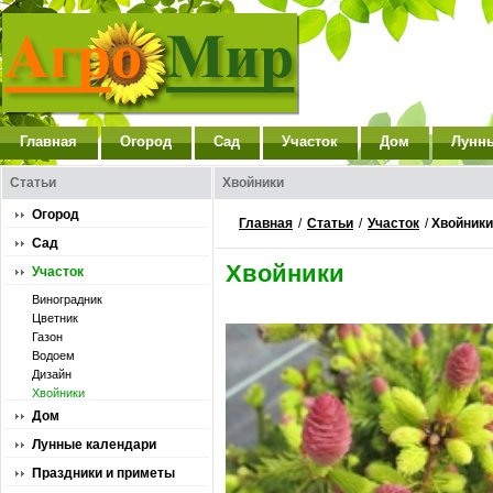
Главная
Огород
Сад
Участок
Дом
Лунн
Статьи
Хвойники
Огород
Главная
/
Статьи
/
Участок
/
Хвойники
Сад
Хвойники
Участок
Виноградник
Цветник
Газон
Водоем
Дизайн
Хвойники
Дом
Лунные календари
Праздники и приметы