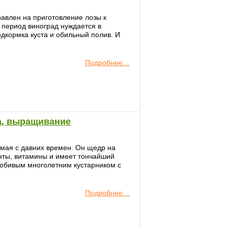
авлен на приготовление лозы к
 период виноград нуждается в
дкормка куста и обильный полив. И
Подробнее…
ка, выращивание
емая с давних времен. Он щедр на
нты, витамины и имеет тончайший
любивым многолетним кустарником с
Подробнее…