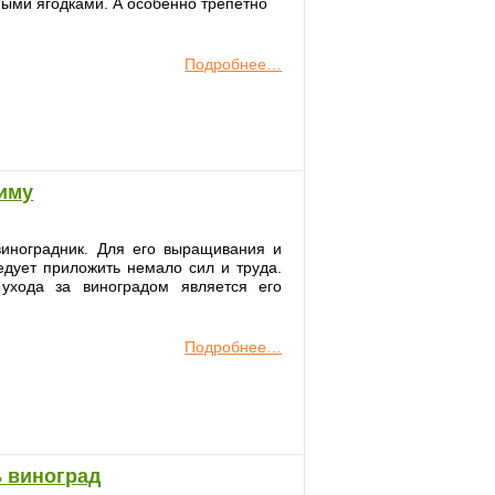
ными ягодками. А особенно трепетно
Подробнее…
зиму
виноградник. Для его выращивания и
едует приложить немало сил и труда.
ухода за виноградом является его
.
Подробнее…
ь виноград