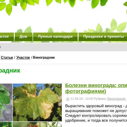
асток
Дом
Лунные календари
Праздники и приметы
к
/
Статьи
/
Участок
/
Виноградник
радник
Болезни винограда: опи
фотографиями)
11.08.18 - 12:00
Рубрика:
Виноградник
Вырастить здоровый виноград - 
выращивание поможет не допуст
Следует контролировать сорняки
удобрение, и тогда все получится.