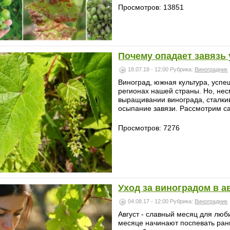
Просмотров: 13851
Почему опадает завязь 
18.07.18 - 12:00
Рубрика:
Виноградник
Виноград, южная культура, успеш
регионах нашей страны. Но, нес
выращивании винограда, сталкив
осыпание завязи. Рассмотрим са
Просмотров: 7276
Уход за виноградом в а
04.08.17 - 12:00
Рубрика:
Виноградник
Август - славный месяц для люб
месяце начинают поспевать ранн