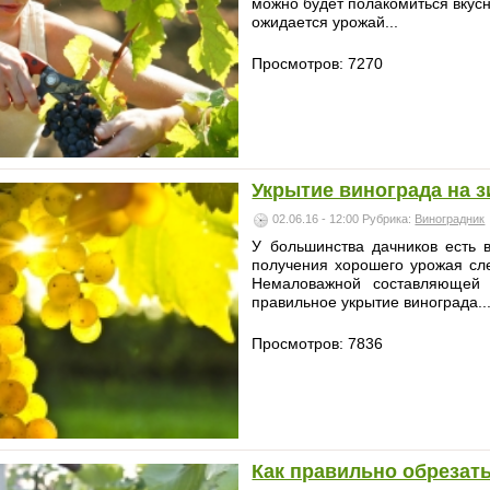
можно будет полакомиться вкус
ожидается урожай...
Просмотров: 7270
Укрытие винограда на 
02.06.16 - 12:00
Рубрика:
Виноградник
У большинства дачников есть 
получения хорошего урожая сл
Немаловажной составляющей 
правильное укрытие винограда..
Просмотров: 7836
Как правильно обрезат