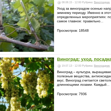
08.08.15 - 12:00
Рубрика:
Виноградник
Уход за виноградом осенью напр
зимнему периоду. Именно в этот
определенных мероприятиях: по
самое главное: правильно...
Просмотров: 18548
Виноград: уход, посад
19.07.13 - 12:00
Рубрика:
Виноградник
Виноград – культура, выращива
полезные вещества, антиоксида
вкус. Виноград считается свето
длиннющими лозами. Каждый...
Просмотров: 7936