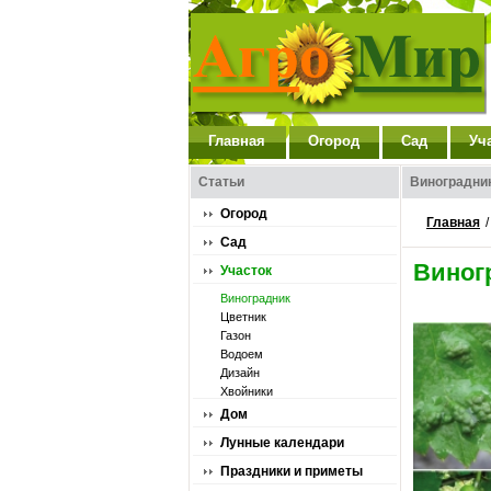
Главная
Огород
Сад
Уч
Статьи
Виноградни
Огород
Главная
Сад
Виног
Участок
Виноградник
Цветник
Газон
Водоем
Дизайн
Хвойники
Дом
Лунные календари
Праздники и приметы