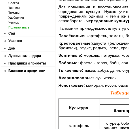
Свекла
Для повышения и восстановления
Техника
чередование культур. Нужно учит
Томаты
повреждениям одними и теми же в
Удобрения
севооборота -
чередование культу
Чеснок
Полезно знать
Напомним принадлежность культур 
Сад
Паслёновые:
картофель, томаты, б
Участок
Крестоцветные:
капуста (белокача
брокколи), редис, редька, репа, хре
Дом
Зонтичные:
морковь, петрушка, кор
Лунные календари
Бобовые:
фасоль, горох, бобы, соя
Праздники и приметы
Тыквенные:
тыква, арбуз, дыня, ог
Болезни и вредители
Амариллисовые:
лук, чеснок
Яснотковые:
майоран, иссоп, бази
Таблиц
Культура
благо
огурец, боб
картофель
ранняя, цве