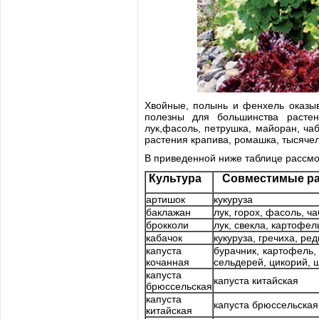
Хвойные, полынь и фенхель оказыв
полезны для большинства растен
лук,фасоль, петрушка, майоран, ча
растения крапива, ромашка, тысячел
В приведенной ниже таблице рассмо
Культура
Совместимые ра
артишок
кукуруза
баклажан
лук, горох, фасоль, ч
брокколи
лук, свекла, картофел
кабачок
кукуруза, гречиха, ре
капуста
бурачник, картофель, 
кочанная
сельдерей, цикорий, ш
капуста
капуста китайская
брюссельская
капуста
капуста брюссельская
китайская