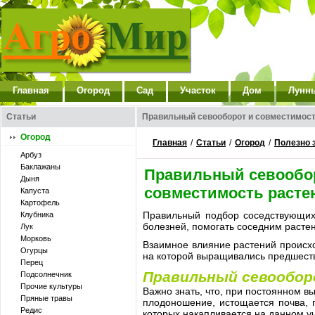
Главная
Огород
Сад
Участок
Дом
Лунн
Статьи
Правильный севооборот и совместимост
Огород
Главная
/
Статьи
/
Огород
/
Полезно 
Арбуз
Баклажаны
Правильный севообо
Дыня
совместимость расте
Капуста
Картофель
Правильный подбор соседствующих 
Клубника
болезней, помогать соседним растен
Лук
Морковь
Взаимное влияние растений происхо
Огурцы
на которой выращивались предшест
Перец
Правильный севообо
Подсолнечник
Прочие культуры
Важно знать, что, при постоянном в
Пряные травы
плодоношение, истощается почва, 
Редис
которых накапливается на данном уч