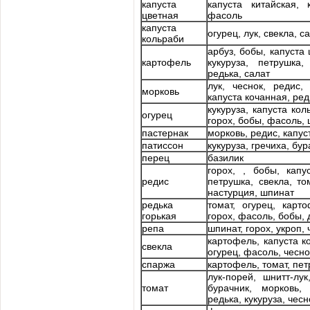
капуста
капуста китайская, 
цветная
фасоль
капуста
огурец, лук, свекла, с
кольраби
арбуз, бобы, капуста 
картофель
кукуруза, петрушка
редька, салат
лук, чеснок, редис, 
морковь
капуста кочанная, ред
кукуруза, капуста ко
огурец
горох, бобы, фасоль, 
пастернак
морковь, редис, капус
патиссон
кукуруза, гречиха, бу
перец
базилик
горох, , бобы, капу
редис
петрушка, свекла, то
настурция, шпинат
редька
томат, огурец, карто
горькая
горох, фасоль, бобы, 
репа
шпинат, горох, укроп, 
картофель, капуста к
свекла
огурец, фасоль, чесно
спаржа
картофель, томат, пе
лук-порей, шнитт-лу
томат
бурачник, морковь,
редька, кукуруза, чесн