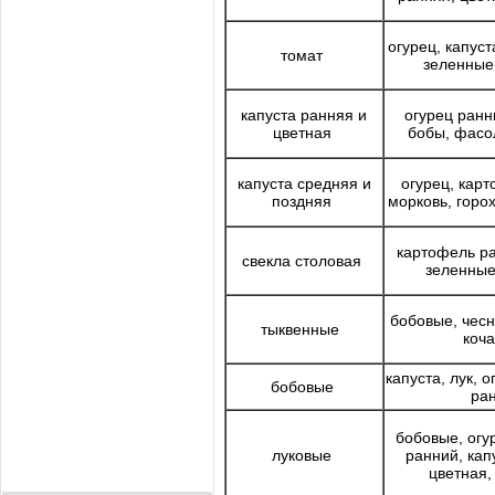
огурец, капуст
томат
зеленные
капуста ранняя и
огурец ранни
цветная
бобы, фасо
капуста средняя и
огурец, кар
поздняя
морковь, горо
картофель р
свекла столовая
зеленны
бобовые, чесн
тыквенные
коч
капуста, лук, 
бобовые
ра
бобовые, огу
луковые
ранний, кап
цветная