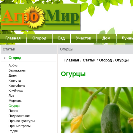
Главная
Огород
Сад
Участок
Дом
Лунн
Статьи
Огурцы
Огород
Главная
/
Статьи
/
Огород
/
Огурцы
Арбуз
Баклажаны
Огурцы
Дыня
Капуста
Картофель
Клубника
Лук
Морковь
Огурцы
Перец
Подсолнечник
Прочие культуры
Пряные травы
Редис