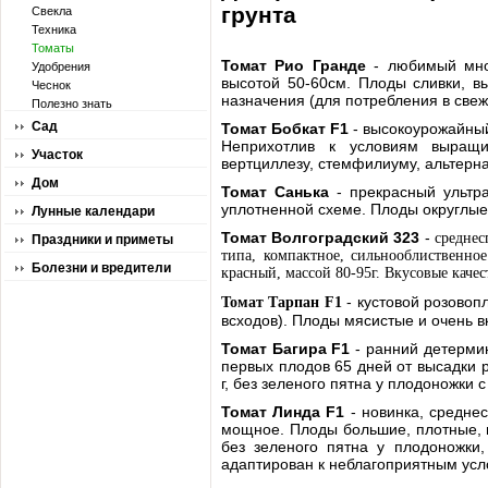
грунта
Свекла
Техника
Томаты
Томат Рио Гранде
- любимый мног
Удобрения
высотой 50-60см. Плоды сливки, в
Чеснок
назначения (для потребления в свеж
Полезно знать
Сад
Томат Бобкат F1
- высокоурожайный 
Неприхотлив к условиям выращи
Участок
вертциллезу, стемфилиуму, альтерн
Дом
Томат Санька
- прекрасный ультра
уплотненной схеме. Плоды округлые,
Лунные календари
Томат Волгоградский 323
-
среднес
Праздники и приметы
типа, компактное, сильнооблиственное
Болезни и вредители
красный, массой 80-95г. Вкусовые каче
- кустовой розовоп
Томат Тарпан F1
всходов). Плоды мясистые и очень в
Томат Багира F1
- ранний детермин
первых плодов 65 дней от высадки 
г, без зеленого пятна у плодоножки
Томат Линда F1
- новинка, средне
мощное. Плоды большие, плотные, п
без зеленого пятна у плодоножки,
адаптирован к неблагоприятным усл