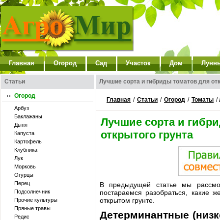
Главная
Огород
Сад
Участок
Дом
Лунн
Статьи
Лучшие сорта и гибриды томатов для от
Огород
Главная
/
Статьи
/
Огород
/
Томаты
/
Арбуз
Баклажаны
Лучшие сорта и гибр
Дыня
открытого грунта
Капуста
Картофель
Клубника
Лук
Морковь
Огурцы
Перец
В предыдущей статье мы рассм
Подсолнечник
постараемся разобраться, какие 
открытом грунте.
Прочие культуры
Пряные травы
Детерминантные (низк
Редис