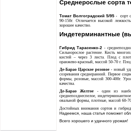
Среднерослые сорта т
Томат Волгоградский 5/95
- с
орт 
90-150г. Отличается высокой лежкос
хорошее качество.
Индетерминантные (вы
Гибрид Тарасенко-2
-
среднепоздн
Сильнорослое растение. Кисть многоп
кистей – через 3 листа. Плод с пло
оранжево-красный, массой 50-70 г. Пло
Де-Барао Царское розовое
-
новый уд
созревания среднеранний. Первое соцв
формы, розовые, массой 300-400г. Уро
качества.
Де-Барао Желтое
-
один из наибо
среднепозднеспелое,
индетерминантное,
овальной формы, плотные, массой 60-70
Достойных внимания сортов и гибрид
Надеемся, наша статья поможет обл
Всего хорошего и удачного урожая!