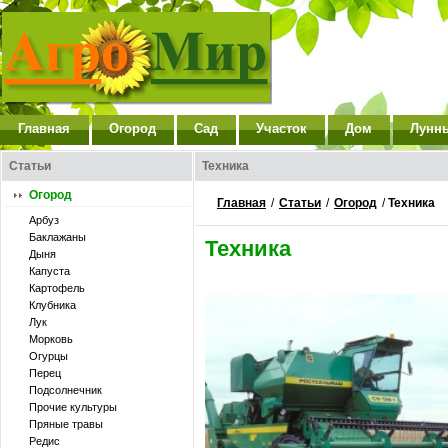
Главная
Огород
Сад
Участок
Дом
Лунн
Статьи
Техника
Огород
Главная
/
Статьи
/
Огород
/
Техника
Арбуз
Баклажаны
Техника
Дыня
Капуста
Картофель
Клубника
Лук
Морковь
Огурцы
Перец
Подсолнечник
Прочие культуры
Пряные травы
Редис