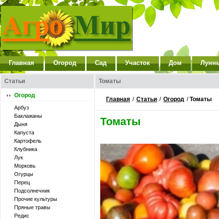
Главная
Огород
Сад
Участок
Дом
Лунн
Статьи
Томаты
Огород
Главная
/
Статьи
/
Огород
/
Томаты
Арбуз
Баклажаны
Томаты
Дыня
Капуста
Картофель
Клубника
Лук
Морковь
Огурцы
Перец
Подсолнечник
Прочие культуры
Пряные травы
Редис