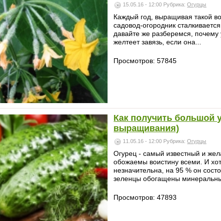
15.05.16 - 12:00
Рубрика:
Огурцы
Каждый год, выращивая такой во
садовод-огородник сталкивается
давайте же разберемся, почему у
желтеет завязь, если она...
Просмотров: 57845
Как получить большой 
выращивания)
11.05.16 - 12:00
Рубрика:
Огурцы
Огурец - самый известный и жел
обожаемы воистину всеми. И хо
незначительна, на 95 % он состо
зеленцы обогащены минеральны
Просмотров: 47893