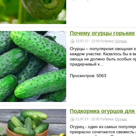
Почему огурцы горькие
13.07.17 - 12:00
Рубрика:
Огурцы
Огурцы – популярная овощная ку
каждом участке. Казалось бы в 
овоща не должно быть особых п
придирчивый к...
Просмотров: 5063
Подкормка огурцов для
11.07.17 - 12:00
Рубрика:
Огурцы
Огурец - один из самых популя
прекрасно сочетаются свежесть а