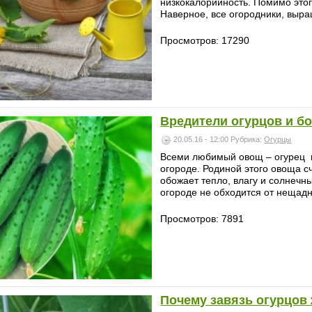
низкокалорийность. Помимо этог
Наверное, все огородники, выра
Просмотров: 17290
Вредители огурцов и бо
20.05.16 - 12:00
Рубрика:
Огурцы
Всеми любимый овощ – огурец 
огороде. Родиной этого овоща с
обожает тепло, влагу и солнечн
огороде не обходится от нещадно
Просмотров: 7891
Почему завязь огурцов 