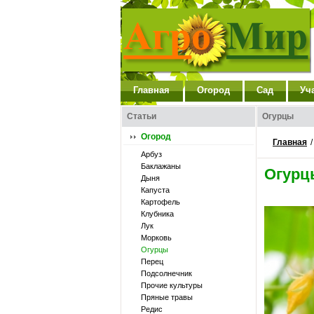
Главная
Огород
Сад
Уч
Статьи
Огурцы
Огород
Главная
Арбуз
Баклажаны
Огурц
Дыня
Капуста
Картофель
Клубника
Лук
Морковь
Огурцы
Перец
Подсолнечник
Прочие культуры
Пряные травы
Редис