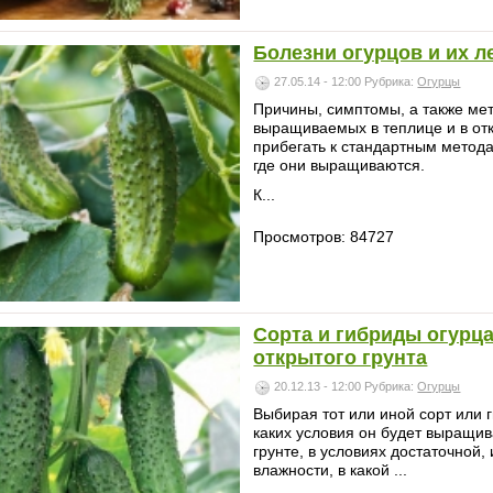
Болезни огурцов и их л
27.05.14 - 12:00
Рубрика:
Огурцы
Причины, симптомы, а также ме
выращиваемых в теплице и в от
прибегать к стандартным метода
где они выращиваются.
К...
Просмотров: 84727
Сорта и гибриды огурца
открытого грунта
20.12.13 - 12:00
Рубрика:
Огурцы
Выбирая тот или иной сорт или г
каких условия он будет выращив
грунте, в условиях достаточной
влажности, в какой ...