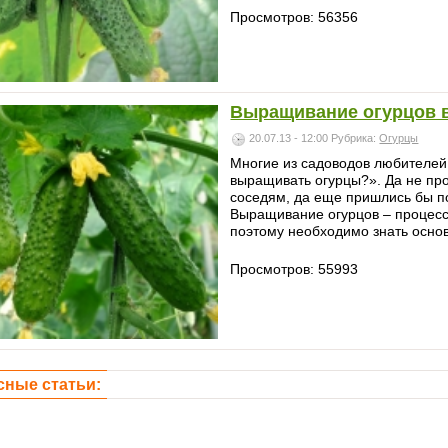
Просмотров: 56356
Выращивание огурцов в
20.07.13 - 12:00
Рубрика:
Огурцы
Многие из садоводов любителей 
выращивать огурцы?». Да не прос
соседям, да еще пришлись бы по
Выращивание огурцов – процесс
поэтому необходимо знать основ
Просмотров: 55993
сные статьи: