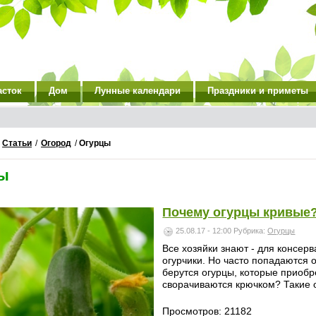
асток
Дом
Лунные календари
Праздники и приметы
/
Статьи
/
Огород
/
Огурцы
ы
Почему огурцы кривые
25.08.17 - 12:00
Рубрика:
Огурцы
Все хозяйки знают - для консер
огурчики. Но часто попадаются
берутся огурцы, которые приоб
сворачиваются крючком? Такие о
Просмотров: 21182