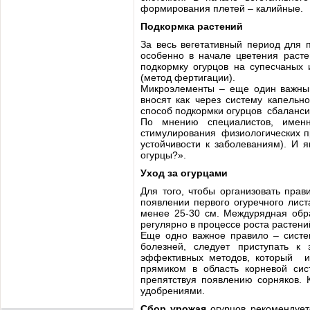
формирования плетей – калийные.
Подкормка растений
За весь вегетативный период для 
особенно в начале цветения расте
подкормку огурцов на супесчаных
(метод фертигации).
Микроэлементы – еще один важный
вносят как через систему капельн
способ подкормки огурцов сбаланси
По мнению специалистов, име
стимулирования физиологических пр
устойчивости к заболеваниям). И 
огурцы?».
Уход за огурцами
Для того, чтобы организовать пра
появлении первого огуречного лис
менее 25-30 см. Междурядная обр
регулярно в процессе роста растени
Еще одно важное правило – систе
болезней, следует приступать 
эффективных методов, который ис
прямиком в область корневой сис
препятствуя появлению сорняков. 
удобрениями.
Сбор урожая
огурцов рекомендует