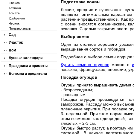
Подготовка почвы
Свекла
Техника
Легкие, средние и супесчаные суг
Томаты
являются оптимальным вариантом д
Удобрения
растений-предшественников. Как пр
Чеснок
с осени вносятся органические, к
вспашка. С целью закрытия влаги р
Полезно знать
Сад
Выбор семян
Участок
Один из столпов хорошего урожая
выращивания сортов и гибридов.
Дом
Подробнее о выборе семян огурцов 
Лунные календари
Купить семена огурцов
можно в
Праздники и приметы
чешские, французские, японские, ук
Болезни и вредители
Посадка огурцов
Огурцы принято выращивать двумя 
- безрассадным;
- рассадным.
Посадка огурцов производится тол
заморозков. Рассаду можно высажив
плёночные укрытия. При посадке ог
3- недельной. При этом норма высе
этом возможен как однорядный, так 
тяжёлых – 2-3 см.
Огурцы быстро растут, а поэтому им
системой. В начале вегетативно