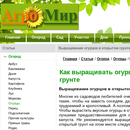
Главная
Огород
Сад
Участок
Дом
Лунн
Статьи
Выращивание огурцов в открытом грунт
Огород
Главная
/
Статьи
/
Огород
/
Огурцы
/
Арбуз
Баклажаны
Как выращивать огур
Дыня
грунте
Капуста
Картофель
Выращивание огурцов в открытом
Клубника
Лук
Многие из садоводов любителей оче
Морковь
такие, чтобы на зависть соседям, 
Огурцы
трудоемкий и кропотливый. А поэтом
Перец
Чтобы вырастить вкусные огурцы в от
Подсолнечник
лучшими предшественниками для ог
Прочие культуры
капуста. Не рекомендуется выращи
Пряные травы
открытый грунт на этом месте следуе
Редис