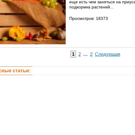
еще есть чем заняться на приус
подкормка растений...
Просмотров: 18373
...
1
2
2
Следующая
сные статьи: