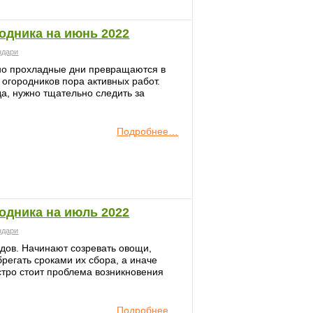
одника на июнь 2022
ндари
нно прохладные дни превращаются в
 огородников пора активных работ.
да, нужно тщательно следить за
Подробнее…
одника на июль 2022
ндари
дов. Начинают созревать овощи,
брегать сроками их сбора, а иначе
стро стоит проблема возникновения
Подробнее…