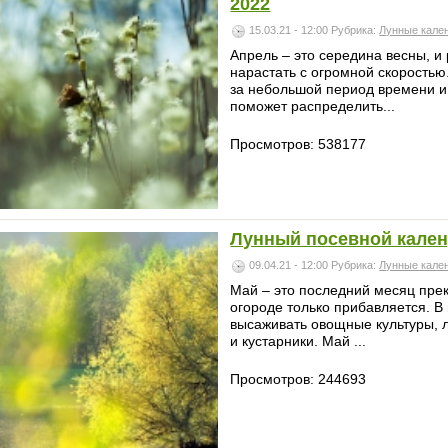
2022
15.03.21 - 12:00
Рубрика:
Лунные кале
Апрель – это середина весны, и
нарастать с огромной скоростью
за небольшой период времени и
поможет распределить...
Просмотров: 538177
Лунный посевной кален
09.04.21 - 12:00
Рубрика:
Лунные кале
Май – это последний месяц прек
огороде только прибавляется. 
высаживать овощные культуры, 
и кустарники. Май ...
Просмотров: 244693