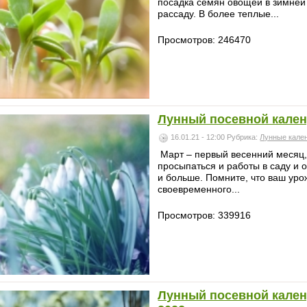
посадка семян овощей в зимней 
рассаду. В более теплые...
Просмотров: 246470
Лунный посевной календ
16.01.21 - 12:00
Рубрика:
Лунные кале
Март – первый весенний месяц,
просыпаться и работы в саду и 
и больше. Помните, что ваш уро
своевременного...
Просмотров: 339916
Лунный посевной кален