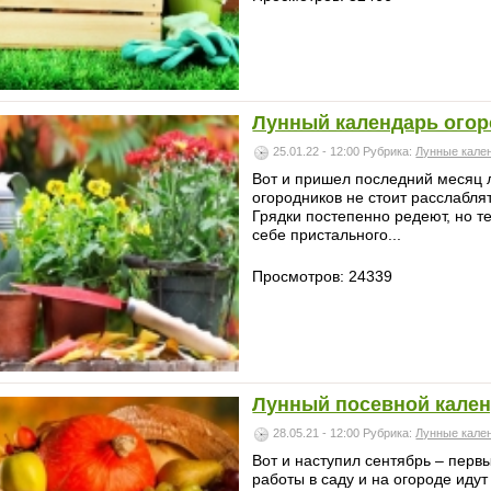
Лунный календарь огоро
25.01.22 - 12:00
Рубрика:
Лунные кале
Вот и пришел последний месяц л
огородников не стоит расслаблят
Грядки постепенно редеют, но те
себе пристального...
Просмотров: 24339
Лунный посевной кален
28.05.21 - 12:00
Рубрика:
Лунные кале
Вот и наступил сентябрь – перв
работы в саду и на огороде идут