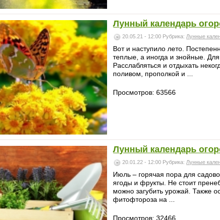
Лунный календарь огор
20.05.21 - 12:00
Рубрика:
Лунные кале
Вот и наступило лето. Постепе
теплые, а иногда и знойные. Для
Расслабляться и отдыхать неког
поливом, прополкой и ...
Просмотров: 63566
Лунный календарь огор
20.01.22 - 12:00
Рубрика:
Лунные кале
Июль – горячая пора для садово
ягоды и фрукты. Не стоит прене
можно загубить урожай. Также о
фитофтороза на ...
Просмотров: 32466