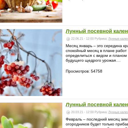
Лунный посевной кален
22.06.21 - 12:00
Рубрика:
Лунные кале
Месяц январь – это середина кр
спокойный месяц в плане работ 
определиться с видом и планом р
будущего щедрого урожая....
Просмотров: 54758
Лунный посевной кален
20.03.21 - 12:00
Рубрика:
Лунные кале
Февраль – последний месяц зим
огородников будет только приба