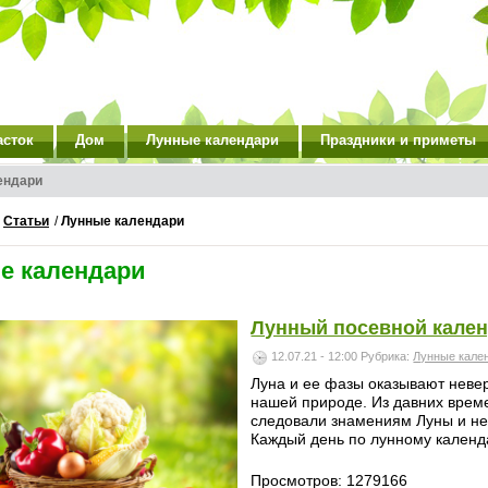
асток
Дом
Лунные календари
Праздники и приметы
ендари
/
Статьи
/
Лунные календари
е календари
Лунный посевной кален
12.07.21 - 12:00
Рубрика:
Лунные кале
Луна и ее фазы оказывают невер
нашей природе. Из давних време
следовали знамениям Луны и не
Каждый день по лунному календ
Просмотров: 1279166