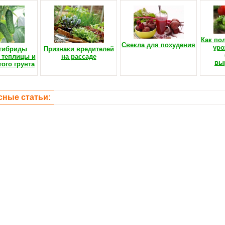
Как по
Свекла для похудения
уро
 гибриды
Признаки вредителей
 теплицы и
на рассаде
вы
ого грунта
сные статьи: