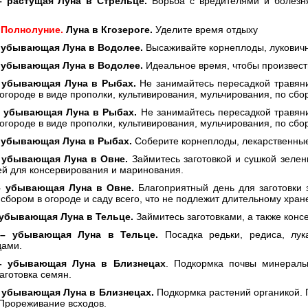
 –
растущая Луна в Стрельце.
Борьба с вредителями и болезн
–
Полнолуние.
Луна в Кгозероге.
Уделите время отдыху
–
убывающая Луна в Водолее.
Высаживайте корнеплоды, луковичн
–
убывающая Луна в Водолее.
Идеальное время, чтобы произвести
-
убывающая Луна в Рыбах.
Не занимайтесь пересадкой травяни
огороде в виде прополки, культивирования, мульчирования, по сбор
–
убывающая Луна в Рыбах.
Не занимайтесь пересадкой травяни
огороде в виде прополки, культивирования, мульчирования, по сбор
–
убывающая Луна в Рыбах.
Соберите корнеплоды, лекарственные
-
убывающая Луна в Овне.
Займитесь заготовкой и сушкой зелени
ей для консервирования и маринования.
–
убывающая Луна в Овне.
Благоприятный день для заготовки з
сбором в огороде и саду всего, что не подлежит длительному хран
убывающая Луна в Тельце.
Займитесь заготовками, а также кон
 –
убывающая Луна в Тельце.
Посадка редьки, редиса, лук
дами.
 -
убывающая Луна в Близнецах
. Подкормка почвы минераль
Заготовка семян.
убывающая Луна в Близнецах.
Подкормка растений органикой. П
 Прореживание всходов.