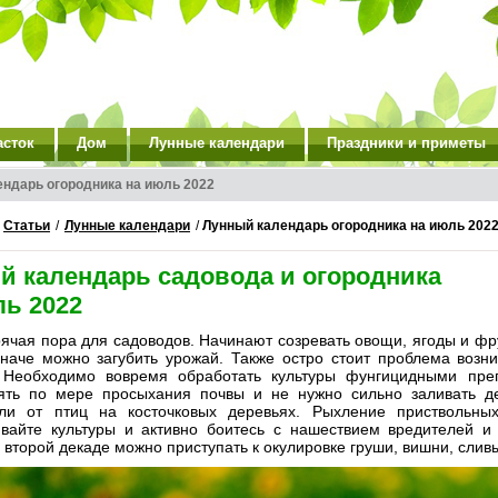
асток
Дом
Лунные календари
Праздники и приметы
ндарь огородника на июль 2022
/
Статьи
/
Лунные календари
/
Лунный календарь огородника на июль 202
й календарь садовода и огородника
ль 2022
ячая пора для садоводов. Начинают созревать овощи, ягоды и фру
иначе можно загубить урожай. Также остро стоит проблема воз
. Необходимо вовремя обработать культуры фунгицидными пре
ять по мере просыхания почвы и не нужно сильно заливать де
ели от птиц на косточковых деревьях. Рыхление приствольны
вайте культуры и активно боитесь с нашествием вредителей и 
 второй декаде можно приступать к окулировке груши, вишни, слив