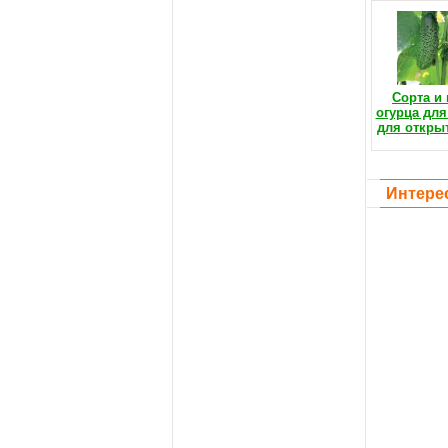
Сорта и
огурца для
для открыт
Интере