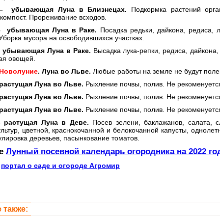
 –
убывающая Луна в Близнецах.
Подкормка растений орган
 компост. Прореживание всходов.
–
убывающая Луна в Раке.
Посадка редьки, дайкона, редиса, 
Уборка мусора на освободившихся участках.
-
убывающая Луна в Раке.
Высадка лука-репки, редиса, дайкона,
ая овощей.
Новолуние
. Луна во Льве.
Любые работы на земле не будут поле
 растущая Луна во Льве.
Рыхление почвы, полив. Не рекоменуется
 растущая Луна во Льве.
Рыхление почвы, полив. Не рекоменуется
 растущая Луна во Льве.
Рыхление почвы, полив. Не рекоменуется
- растущая Луна в Деве.
Посев зелени, баклажанов, салата, с
льтур, цветной, краснокочанной и белокочанной капусты, однолет
улировка деревьев, пасынкование томатов.
те
Лунный посевной календарь огородника на 2022 го
:
портал о саде и огороде Агромир
 также: