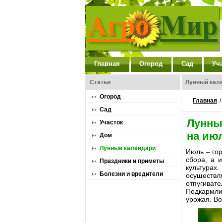
Главная
Огород
Сад
Уч
Статьи
Лунный кале
Огород
Главная
Сад
Лунны
Участок
на ию
Дом
Лунные календари
Июль – гор
сбора, а 
Праздники и приметы
культурах
Болезни и вредители
осуществл
отпугиват
Подкармли
урожая. Во