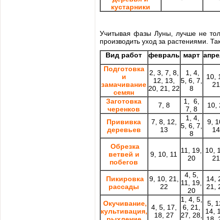
кустарники
Учитывая фазы Луны, лучше не тол
производить уход за растениями. Та
Вид работ
февраль
март
апр
Подготовка
2, 3, 7, 8,
1, 4,
и
10, 
12, 13,
5, 6, 7,
замачивание
21
20, 21, 22
8
семян
Заготовка
1, 6,
7, 8
10, 
черенков
7, 8
1, 4,
Прививка
7, 8, 12,
9, 1
5, 6, 7,
деревьев
13
14
8
Обрезка
11, 19,
10, 
ветвей и
9, 10, 11
20
21
побегов
4, 5,
Пикировка
9, 10, 21,
14, 
11, 19,
рассады
22
21, 
20
1, 4, 5,
Окучивание,
5, 1
4, 5, 17,
6, 21,
культивация,
14, 
18, 27
27, 28,
рыхление
18, 