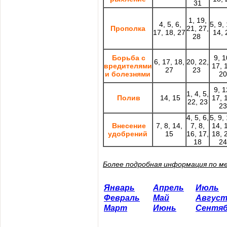
31
1, 19,
4, 5, 6,
5, 9,
Прополка
21, 27,
17, 18, 27
14, 
28
Борьба с
9, 1
6, 17, 18,
20, 22,
вредителями
17, 
27
23
и болезнями
20
9, 1
1, 4, 5,
Полив
14, 15
17, 
22, 23
23
4, 5, 6,
5, 9,
Внесение
7, 8, 14,
7, 8,
14, 
удобрений
15
16, 17,
18, 
18
24
Более подробная информация по м
Январь
Апрель
Июль
Февраль
Май
Авгус
Март
Июнь
Сентя