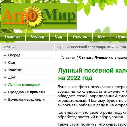
Главная
Огород
Сад
Участок
Дом
Лунн
Статьи
Лунный посевной календарь на 2022 год
Огород
Главная
/
Статьи
/
Лунные календари
Сад
Лунный посевной кал
Участок
на 2022 год
Дом
Лунные календари
Луна и ее фазы оказывают невероя
всегда четко следовали знамениям
Праздники и приметы
обладает своей определенной сило
Болезни и вредители
отрицательный. Поэтому будет не 
выполнять работы в саду и на огор
Календарь – это своего рода подска
обработку растений и сбор урожая.
Также стоит помнить, что существую