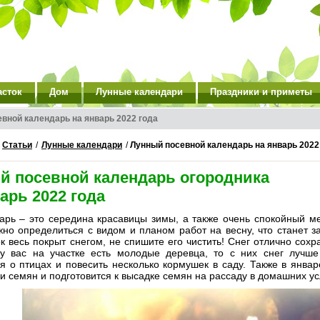
асток
Дом
Лунные календари
Праздники и приметы
вной календарь на январь 2022 года
/
Статьи
/
Лунные календари
/
Лунный посевной календарь на январь 2022
й посевной календарь огородника
арь 2022 года
арь – это середина красавицы зимы, а также очень спокойный ме
жно определиться с видом и планом работ на весну, что станет 
к весь покрыт снегом, не спишите его чистить! Снег отлично сох
 у вас на участке есть молодые деревца, то с них снег лучш
я о птицах и повесить несколько кормушек в саду. Также в янва
и семян и подготовится к высадке семян на рассаду в домашних ус