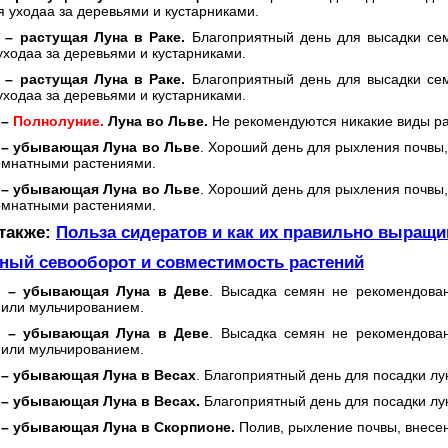
я уходаа за деревьями и кустарниками.
я –
растущая Луна в Раке.
Благоприятный день для высадки сем
уходаа за деревьями и кустарниками.
я –
растущая Луна в Раке.
Благоприятный день для высадки сем
уходаа за деревьями и кустарниками.
 –
Полнолуние.
Луна во Льве.
Не рекомендуются никакие виды ра
 – убывающая Луна во Льве
. Хороший день для рыхления почвы,
комнатными растениями.
 –
убывающая Луна во Льве
. Хороший день для рыхления почвы,
комнатными растениями.
 также:
Польза сидератов и как их правильно выращи
ный севооборот и совместимость растений
я – убывающая Луна в Деве
. Высадка семян не рекомендован
 или мульчированием.
я –
убывающая Луна в Деве
. Высадка семян не рекомендован
 или мульчированием.
 – убывающая Луна в Весах
. Благоприятный день для посадки лу
 – убывающая Луна в Весах.
Благоприятный день для посадки лу
 –
убывающая Луна в Скорпионе.
Полив, рыхление почвы, внесе