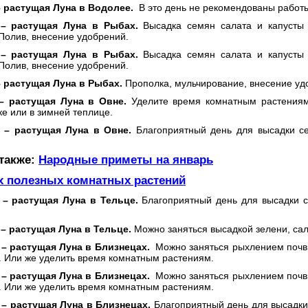
– растущая Луна в Водолее.
В это день не рекомендованы работы
 – растущая Луна в Рыбах.
Высадка семян салата и капусты
Полив, внесение удобрений.
 –
растущая Луна в Рыбах.
Высадка семян салата и капусты
Полив, внесение удобрений.
–
растущая Луна в Рыбах.
Прополка, мульчирование, внесение уд
– растущая Луна в Овне.
Уделите время комнатным растениям
е или в зимней теплице.
 –
растущая Луна в Овне.
Благоприятный день для высадки се
 также:
Народные приметы на январь
х полезных комнатных растений
я –
растущая Луна в Тельце.
Благоприятный день для высадки се
 –
растущая Луна в Тельце.
Можно заняться высадкой зелени, сал
 –
растущая Луна в Близнецах.
Можно заняться рыхлением почвы 
. Или же уделить время комнатным растениям.
 –
растущая Луна в Близнецах.
Можно заняться рыхлением почвы 
. Или же уделить время комнатным растениям.
 –
растущая Луна в Близнецах.
Благоприятный день для высадки