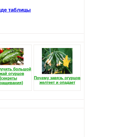
иде таблицы
лучить большой
жай огурцов
Почему завязь огурцов
(секреты
желтеет и опадает
ращивания)