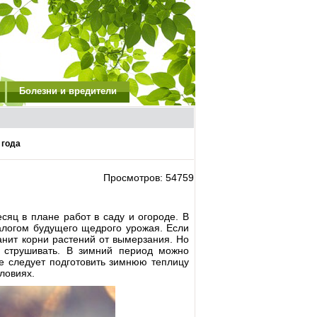
Болезни и вредители
 года
Просмотров: 54759
сяц в плане работ в саду и огороде. В
залогом будущего щедрого урожая. Если
ранит корни растений от вымерзания. Но
е струшивать. В зимний период можно
ре следует подготовить зимнюю теплицу
ловиях.