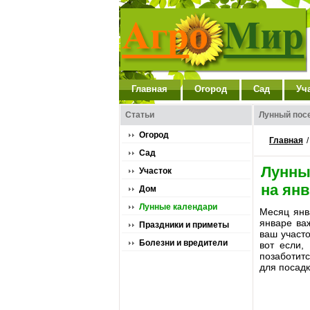
Главная
Огород
Сад
Уч
Статьи
Лунный посе
Огород
Главная
Сад
Лунны
Участок
на янв
Дом
Лунные календари
Месяц янв
январе ва
Праздники и приметы
ваш участо
Болезни и вредители
вот если,
позаботитс
для посадк