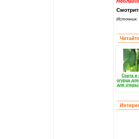
Неблаго
Смотрит
Источник
Читайте
Сорта и
огурца для
для открыт
Интере