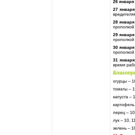
26 января
27 январ
вредителя
28 января
прополкой
29 января
прополкой
30 января
прополкой
31 январ
время рабо
Благопри
огурцы – 10
томаты – 10
капуста – 1
картофель 
перец – 10,
лук – 10, 1
зелень – 10