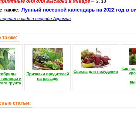
приятные дня для высадки в январе
– 2, 18
е также:
Лунный посевной календарь на 2022 год в в
:
портал о саде и огороде Агромир
 также:
Как по
Свекла для похудения
уро
 гибриды
Признаки вредителей
 теплицы и
на рассаде
вы
ого грунта
сные статьи: