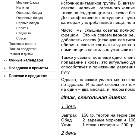
Мясные блюда
источник витаминов группы В, витам
свекле наличие огромного количес
Напитки
также на содержащемся в свекле бе
Овощные блюда
Для эффективного похудения нуж
Основные блюда
каллораж употребляемой пищи, но и
Первые блюда
Салаты
Часто мы слышим советы: полнос
Сладости
фрешом. Это не совсем верное ре
Соусы
добавлять свеклу (печеную ломтикам
Полезные советы
обилия в свекле клетчатки чувство
Польза продуктов
нами пищи значительно уменьшится.
Ремонт и дизайн
Также у свеклы есть еще одно очень
Лунные календари
попадание в кровь; это актуально 
способствует и понижению давления
Праздники и приметы
руку.
Болезни и вредители
Однако, слишком увлекаться свекло
не здраво». И нашей свеклы это т
на один – два месяца, и, якобы пом
Итак, свекольная диета:
1 день
Завтрак 150 гр. тертой на терке с
Обед 2 вареные моркови и 100 гр.
Ужин 1 стакан кефира и 200 гр.
2 день