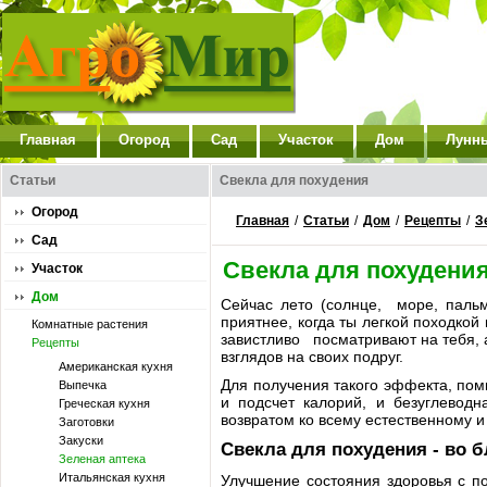
Главная
Огород
Сад
Участок
Дом
Лунн
Статьи
Свекла для похудения
Огород
Главная
/
Статьи
/
Дом
/
Рецепты
/
З
Сад
Свекла для похудени
Участок
Дом
Сейчас лето (солнце, море, пал
приятнее, когда ты легкой походк
Комнатные растения
завистливо посматривают на тебя, 
Рецепты
взглядов на своих подруг.
Американская кухня
Для получения такого эффекта, по
Выпечка
и подсчет калорий, и безуглеводн
Греческая кухня
возвратом ко всему естественному 
Заготовки
Закуски
Свекла для похудения - во б
Зеленая аптека
Итальянская кухня
Улучшение состояния здоровья с п