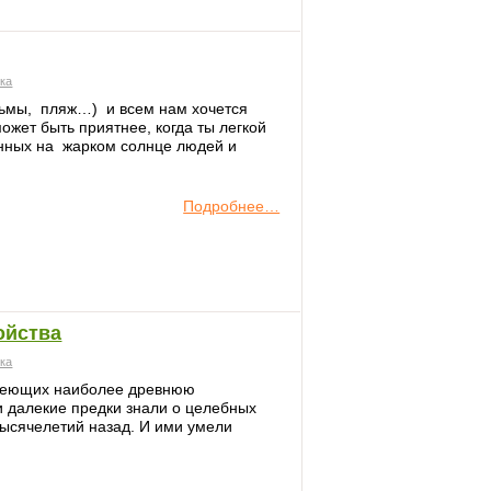
ека
льмы, пляж…) и всем нам хочется
жет быть приятнее, когда ты легкой
нных на жарком солнце людей и
Подробнее…
ойства
ека
имеющих наиболее древнюю
и далекие предки знали о целебных
тысячелетий назад. И ими умели