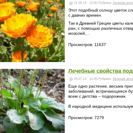
21.08.14 - 12:00
Рубрика:
Зеленая апт
Этот подобный солнцу цветок с
с давних времен.
Так в Древней Греции цветы ка
ран, с помощью различных отвар
мозолей,...
Просмотров: 11637
Лечебные свойства по
25.07.14 - 12:00
Рубрика:
Зеленая апт
Еще одно растение, весьма при
заболеваний, встречающееся бу
всем с детства – подорожник.
В народной медицине использует
Просмотров: 7279