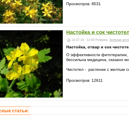
Просмотров: 8531
Настойка и сок чистоте
22.07.14 - 12:00
Рубрика:
Зеленая апт
Настойка, отвар и сок чистот
О эффективности фитотерапии, 
бессильна медицина, сказано м
Чистотел - растение с желтым со
Просмотров: 12611
сные статьи: