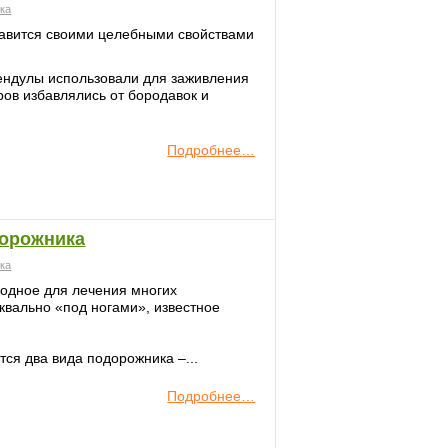
ека
лавится своими целебными свойствами
лендулы использовали для заживления
ов избавлялись от бородавок и
Подробнее…
дорожника
ека
годное для лечения многих
квально «под ногами», известное
ся два вида подорожника –...
Подробнее…