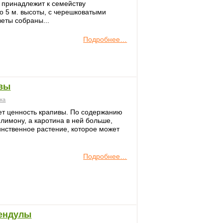
 принадлежит к семейству
о 5 м. высоты, с черешковатыми
веты собраны...
Подробнее…
ивы
ека
т ценность крапивы. По содержанию
 лимону, а каротина в ней больше,
динственное растение, которое может
Подробнее…
лендулы