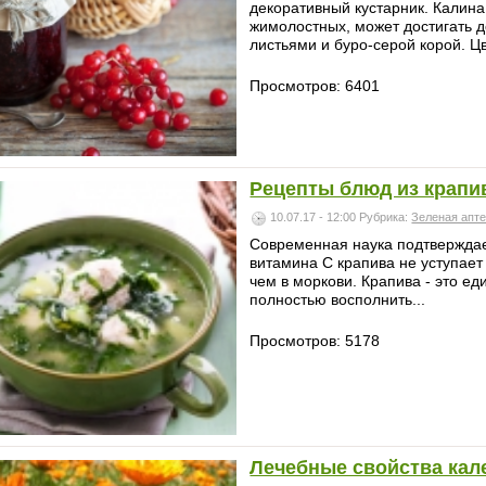
декоративный кустарник. Калина
жимолостных, может достигать д
листьями и буро-серой корой. Ц
Просмотров: 6401
Рецепты блюд из крап
10.07.17 - 12:00
Рубрика:
Зеленая апт
Современная наука подтверждае
витамина С крапива не уступает
чем в моркови. Крапива - это е
полностью восполнить...
Просмотров: 5178
Лечебные свойства ка