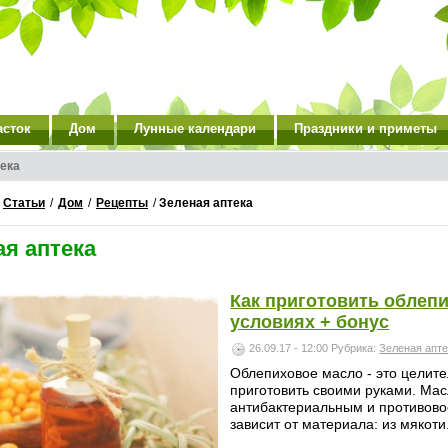
асток
Дом
Лунные календари
Праздники и приметы
ека
/
Статьи
/
Дом
/
Рецепты
/
Зеленая аптека
ая аптека
Как приготовить облеп
условиях + бонус
26.09.17 - 12:00
Рубрика:
Зеленая апт
Облепиховое масло - это целит
приготовить своими руками. Ма
антибактериальным и противово
зависит от материала: из мякоти.