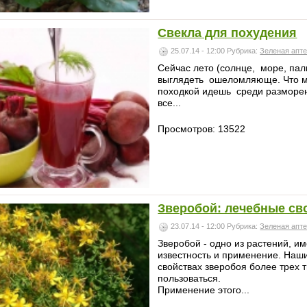
Свекла для похудения
25.07.14 - 12:00
Рубрика:
Зеленая апт
Сейчас лето (солнце, море, па
выглядеть ошеломляюще. Что мо
походкой идешь среди разморе
все...
Просмотров: 13522
Зверобой: лечебные св
23.07.14 - 12:00
Рубрика:
Зеленая апт
Зверобой - одно из растений, 
известность и применение. Наш
свойствах зверобоя более трех 
пользоваться.
Применение этого...