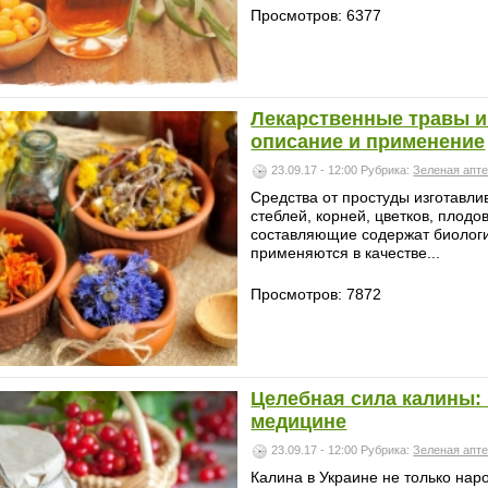
Просмотров: 6377
Лекарственные травы и
описание и применение
23.09.17 - 12:00
Рубрика:
Зеленая апт
Средства от простуды изготавлив
стеблей, корней, цветков, плодов
составляющие содержат биологи
применяются в качестве...
Просмотров: 7872
Целебная сила калины:
медицине
23.09.17 - 12:00
Рубрика:
Зеленая апт
Калина в Украине не только нар