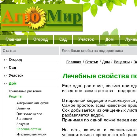
Главная
Огород
Сад
Участок
Дом
Лунн
Статьи
Лечебные свойства подорожника
Огород
Главная
/
Статьи
/
Дом
/
Рецепты
/
З
Сад
Лечебные свойства п
Участок
Дом
Еще одно растение, весьма пригод
известное всем с детства – подорожн
Комнатные растения
Рецепты
В народной медицине используется 
Американская кухня
Самое простое, всем известное при
Выпечка
Сок добывается из очищенных лист
Греческая кухня
разбавляется водой.
Заготовки
Принимая по одной ложке перед едо
Закуски
Зеленая аптека
Но есть, конечно и специальные
успокоительных средств с этой траво
Итальянская кухня