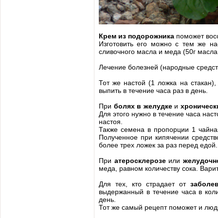
Крем из подорожника
поможет восс
Изготовить его можно с тем же н
сливочного масла и меда (50г масла
Лечение болезней (народные средст
Тот же настой (1 ложка на стакан)
выпить в течение часа раз в день.
При
болях в желудке
и
хроническ
Для этого нужно в течение часа наст
настоя.
Также семена в пропорции 1 чайная
Полученное при кипячении средств
более трех ложек за раз перед едой.
При
атеросклерозе
или
желудочн
меда, равном количеству сока. Варит
Для тех, кто страдает от
заболе
выдержанный в течение часа в коли
день.
Тот же самый рецепт поможет и люд