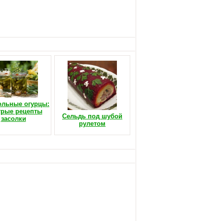
.
ольные огурцы:
рые рецепты
Сельдь под шубой
засолки
рулетом