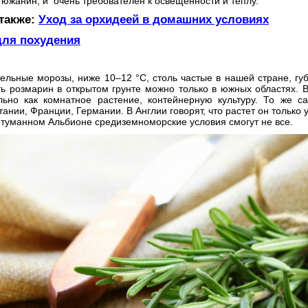
 южанин, и очень требователен к освещенности и теплу.
также:
Уход за орхидеей в домашних условиях
для похудения
льные морозы, ниже 10–12 °С, столь частые в нашей стране, губ
ь розмарин в открытом грунте можно только в южных областях. В
льно как комнатное растение, контейнерную культуру. То же 
ании, Франции, Германии. В Англии говорят, что растет он только 
 туманном Альбионе средиземноморские условия смогут не все.