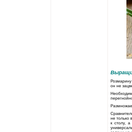
Выращи
Розмарину 
он не зацве
Необходима
перегнойно
Размножае
Сравнитель
не только 
к столу, 
универсал