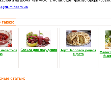
жаркое и на ароматный уксус, а кустик будет красиво сформирован
:
agro-mir.com.ua
 также:
Свекла для похудения
 лепестков
Торт Наполеон рецепт
Малос
оз
с фото
быст
сные статьи: