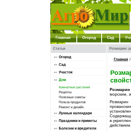
Главная
Огород
Сад
Уч
Статьи
Розмарин: р
Огород
Главная
Сад
Розма
Участок
свойс
Дом
Комнатные растения
Розмарин
Рецепты
морским, з
Полезные советы
Розмарин 
Польза продуктов
провански
Ремонт и дизайн
установл
Лунные календари
Содержащи
в укреплен
Праздники и приметы
действием
Болезни и вредители