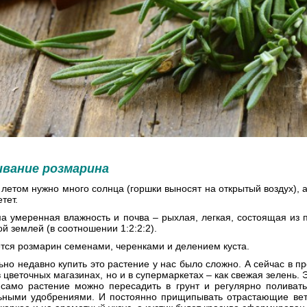
вание розмарина
летом нужно много солнца (горшки выносят на открытый воздух), а
тет.
 умеренная влажность и почва – рыхлая, легкая, состоящая из п
й землей (в соотношении 1:2:2:2).
тся розмарин семенами, черенками и делением куста.
но недавно купить это растение у нас было сложно. А сейчас в пр
в цветочных магазинах, но и в супермаркетах – как свежая зелень.
а само растение можно пересадить в грунт и регулярно поливать
ьными удобрениями. И постоянно прищипывать отрастающие вето