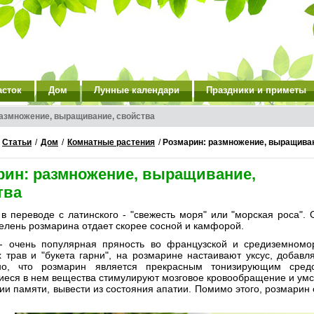
асток
Дом
Лунные календари
Праздники и приметы
азмножение, выращивание, свойства
/
Статьи
/
Дом
/
Комнатные растения
/
Розмарин: размножение, выращиван
рин: размножение, выращивание,
тва
в переводе с латинского - "свежесть моря" или "морская роса". 
елень розмарина отдает скорее сосной и камфорой.
- очень популярная пряность во французской и средиземномор
х трав и "букета гарни", на розмарине настаивают уксус, добав
ено, что розмарин является прекрасным тонизирующим сред
еся в нем вещества стимулируют мозговое кровообращение и умст
ии памяти, вывести из состояния апатии. Помимо этого, розмари
.