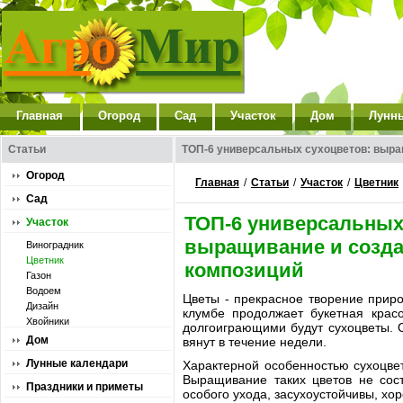
Главная
Огород
Сад
Участок
Дом
Лунн
Статьи
ТОП-6 универсальных сухоцветов: выра
Огород
Главная
/
Статьи
/
Участок
/
Цветник
Сад
ТОП-6 универсальных
Участок
выращивание и созда
Виноградник
Цветник
композиций
Газон
Водоем
Цветы - прекрасное творение приро
Дизайн
клумбе продолжает букетная крас
Хвойники
долгоиграющими будут сухоцветы. О
Дом
вянут в течение недели.
Лунные календари
Характерной особенностью сухоцве
Выращивание таких цветов не сост
Праздники и приметы
особого ухода, засухоустойчивы, хо