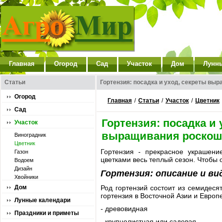
Главная
Огород
Сад
Участок
Дом
Лунн
Статьи
Гортензия: посадка и уход, секреты вы
Огород
Главная
/
Статьи
/
Участок
/
Цветник
Сад
Гортензия: посадка и 
Участок
выращивания роскош
Виноградник
Цветник
Гортензия - прекрасное украшени
Газон
цветками весь теплый сезон. Чтобы 
Водоем
Дизайн
Гортензия: описание и ви
Хвойники
Дом
Род гортензий состоит из семидеся
гортензия в Восточной Азии и Европ
Лунные календари
- древовидная
Праздники и приметы
- крупнолистная или садовая