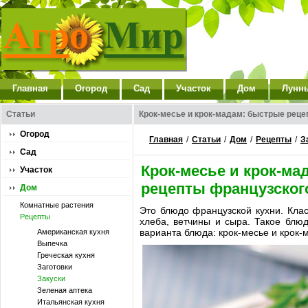
Главная
Огород
Сад
Участок
Дом
Лунн
Статьи
Крок-месье и крок-мадам: быстрые реце
Огород
Главная
/
Статьи
/
Дом
/
Рецепты
/
З
Сад
Крок-месье и крок-ма
Участок
рецепты французског
Дом
Комнатные растения
Это блюдо французской кухни. Кла
Рецепты
хлеба, ветчины и сыра. Такое блю
варианта блюда: крок-месье и крок-
Американская кухня
Выпечка
Греческая кухня
Заготовки
Закуски
Зеленая аптека
Итальянская кухня