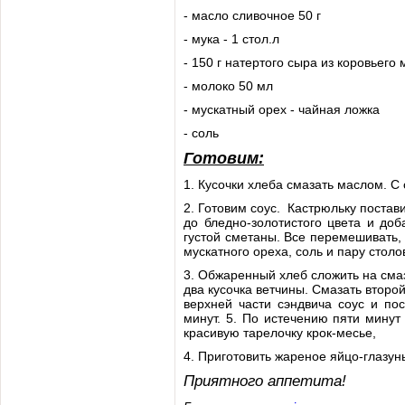
- масло сливочное 50 г
- мука - 1 стол.л
- 150 г натертого сыра из коровьего
- молоко 50 мл
- мускатный орех - чайная ложка
- соль
Готовим:
1. Кусочки хлеба смазать маслом. С
2. Готовим соус. Кастрюльку постав
до бледно-золотистого цвета и до
густой сметаны. Все перемешивать, 
мускатного ореха, соль и пару столо
3. Обжаренный хлеб сложить на сма
два кусочка ветчины. Смазать второй
верхней части сэндвича соус и по
минут. 5. По истечению пяти минут
красивую тарелочку крок-месье,
4. Приготовить жареное яйцо-глазунь
Приятного аппетита!