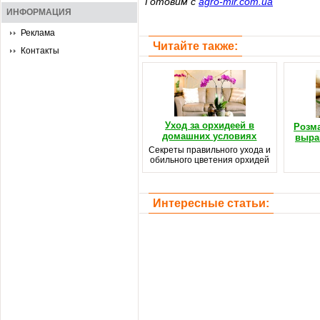
Готовим с
agro-mir.com.ua
ИНФОРМАЦИЯ
Реклама
Читайте также:
Контакты
Уход за орхидеей в
Розма
домашних условиях
выра
Секреты правильного ухода и
обильного цветения орхидей
Интересные статьи: