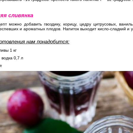
яя сливянка
цепт можно добавить гвоздику, корицу, цедру цитрусовых, ванил
еспевших и ароматных плодов. Напиток выходит кисло-сладкий и у
отовления нам понадобится:
ливы 1 кг
 водка 0,7 л
0г