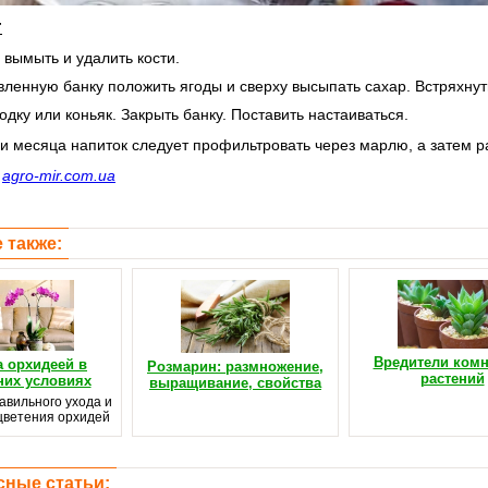
:
 вымыть и удалить кости.
овленную банку положить ягоды и сверху высыпать сахар. Встряхнут
водку или коньяк. Закрыть банку. Поставить настаиваться.
ри месяца напиток следует профильтровать через марлю, а затем ра
с
agro-mir.com.ua
 также:
Вредители ком
а орхидеей в
Розмарин: размножение,
растений
их условиях
выращивание, свойства
авильного ухода и
цветения орхидей
сные статьи: