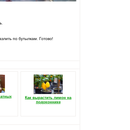
ь.
злить по бутылкам. Готово!
натных
Как вырастить лимон на
подоконнике