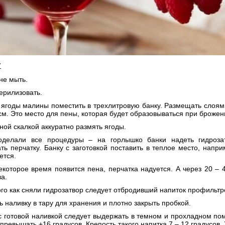
:
не мыть.
терилизовать.
 ягоды малины поместить в трехлитровую банку. Размещать слоями
см. Это место для пены, которая будет образовываться при брожен
ной скалкой аккуратно размять ягоды.
оделали все процедуры – на горлышко банки надеть гидрозат
ть перчатку. Банку с заготовкой поставить в теплое место, напр
ется.
екоторое время появится пена, перчатка надуется. А через 20 – 4
ва.
ого как сняли гидрозатвор следует отбродивший напиток профильтр
ь наливку в тару для хранения и плотно закрыть пробкой.
 с готовой наливкой следует выдержать в темном и прохладном п
превышать +16 градусов. Крепость такого напитка 7 – 12 градусов. 