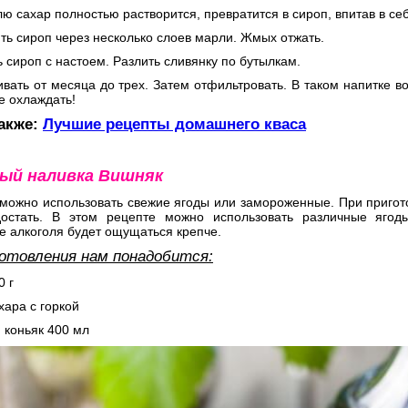
лю сахар полностью растворится, превратится в сироп, впитав в себ
ть сироп через несколько слоев марли. Жмых отжать.
 сироп с настоем. Разлить сливянку по бутылкам.
вать от месяца до трех. Затем отфильтровать. В таком напитке во
е охлаждать!
также:
Лучшие рецепты домашнего кваса
ый наливка Вишняк
 можно использовать свежие ягоды или замороженные. При пригот
достать. В этом рецепте можно использовать различные ягод
е алкоголя будет ощущаться крепче.
отовления нам понадобится:
0 г
ахара с горкой
и коньяк 400 мл