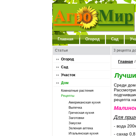
Главная
Огород
Сад
Уч
Статьи
3 рецепта 
Огород
Главная
Сад
Лучши
Участок
Дом
Среди дома
Рассмотрим
Комнатные растения
подгнивши
Рецепты
рецепта на
Американская кухня
Малино
Выпечка
Греческая кухня
Для приг
Заготовки
Закуски
- вода 200
Зеленая аптека
Итальянская кухня
- сахар 0,8