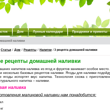
асток
Дом
Лунные календари
Праздники и приметы
домашней наливки
/
Статьи
/
Дом
/
Рецепты
/
Напитки
/
3 рецепта домашней наливки
е рецепты домашней наливки
шних напитков наливка из ягод и фруктов занимает особое место.
 несколько базовых рецептов наливки. Ягоды для наливки подойд
е ягоды испортят вкус напитка. Технология схожа с приготовлен
турального напитка – наливки.
вая наливка
отовления малиновой наливки нам понадобится:
мл
 кг