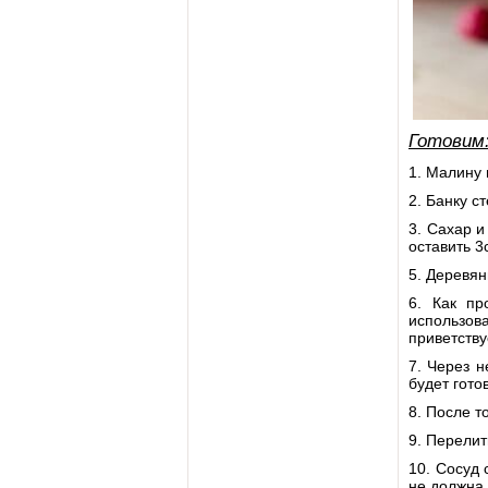
Готовим
1. Малину 
2. Банку с
3. Сахар и
оставить 3
5. Деревян
6. Как пр
использова
приветству
7. Через н
будет гото
8. После т
9. Перелит
10. Сосуд
не должна 