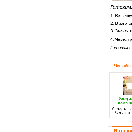
Готовим
1. Вишенку
2. В загот
3. Залить 
4. Через т
Готовим 
Читайте
Уход з
домашн
Секреты пр
обильного 
Интере