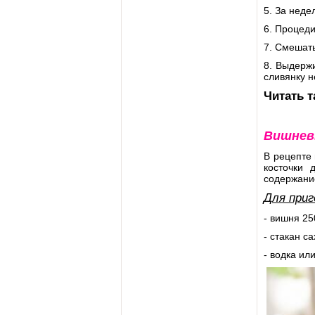
5. За неде
6. Процеди
7. Смешать
8. Выдержи
сливянку н
Читать 
Вишнев
В рецепте
косточки 
содержани
Для приг
- вишня 25
- стакан с
- водка ил