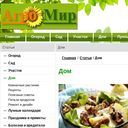
Главная
Огород
Сад
Участок
Дом
Лунн
Статьи
Дом
Огород
Главная
/
Статьи
/
Дом
Сад
Дом
Участок
Дом
Комнатные растения
Рецепты
Полезные советы
Польза продуктов
Ремонт и дизайн
Лунные календари
Праздники и приметы
Болезни и вредители