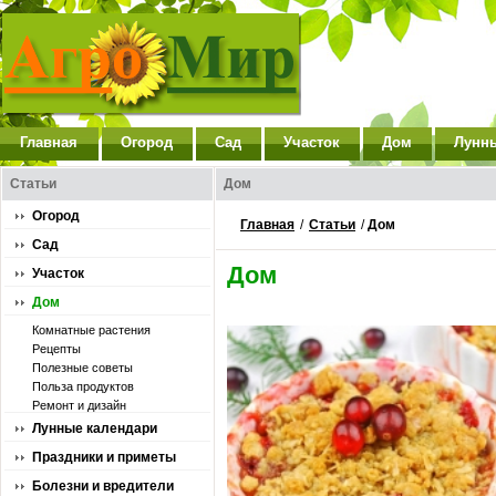
Главная
Огород
Сад
Участок
Дом
Лунн
Статьи
Дом
Огород
Главная
/
Статьи
/
Дом
Сад
Дом
Участок
Дом
Комнатные растения
Рецепты
Полезные советы
Польза продуктов
Ремонт и дизайн
Лунные календари
Праздники и приметы
Болезни и вредители