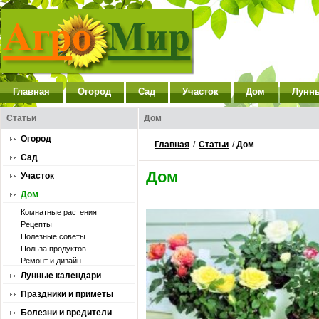
Главная
Огород
Сад
Участок
Дом
Лунн
Статьи
Дом
Огород
Главная
/
Статьи
/
Дом
Сад
Дом
Участок
Дом
Комнатные растения
Рецепты
Полезные советы
Польза продуктов
Ремонт и дизайн
Лунные календари
Праздники и приметы
Болезни и вредители