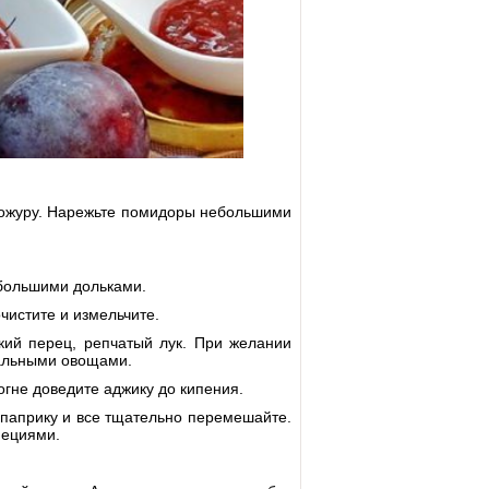
кожуру. Нарежьте помидоры небольшими
ебольшими дольками.
чистите и измельчите.
ский перец, репчатый лук. При желании
тальными овощами.
гне доведите аджику до кипения.
ю паприку и все тщательно перемешайте.
пециями.