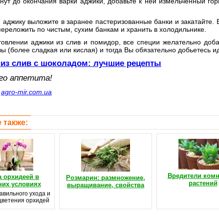
нут до окончания варки аджики, добавьте к ней измельченный гор
 аджику выложите в заранее пастеризованные банки и закатайте. Е
ереложить по чистым, сухим банкам и хранить в холодильнике.
овлении аджики из слив и помидор, все специи желательно добав
ы (более сладкая или кислая) и тогда Вы обязательно добьетесь и
 из слив с шоколадом: лучшие рецепты
го аппетита!
с
agro-mir.com.ua
 также:
Вредители ком
а орхидеей в
Розмарин: размножение,
растений
их условиях
выращивание, свойства
авильного ухода и
цветения орхидей