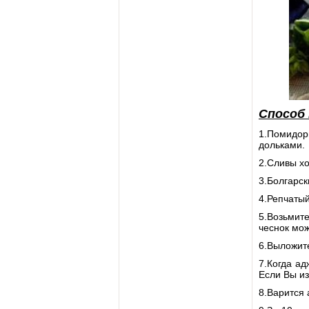
Способ
1.Помидор
дольками.
2.Сливы хо
3.Болгарс
4.Репчатый
5.Возьмит
чеснок мож
6.Выложите
7.Когда ад
Если Вы из
8.Варится 