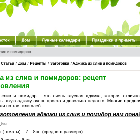
асток
Дом
Лунные календари
Праздники и приметы
лив и помидоров
/
Статьи
/
Дом
/
Рецепты
/
Заготовки
/
Аджика из слив и помидоров
а из слив и помидоров: рецепт
товления
 слив и помидор – это очень вкусная аджика, которая отлично
ь такую аджику очень просто и довольно недолго. Многие предпо
ки на тост или хлеб.
готовления аджики из слив и помидор нам пон
,5кг
 (томаты) – 7 – 8шт (среднего размера)
ий перец – 8шт