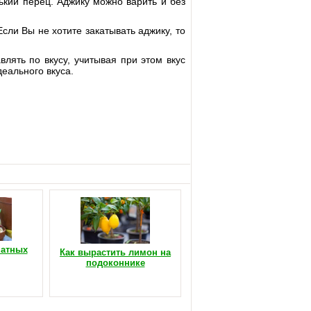
ький перец. Аджику можно варить и без
сли Вы не хотите закатывать аджику, то
лять по вкусу, учитывая при этом вкус
деального вкуса.
натных
Как вырастить лимон на
подоконнике