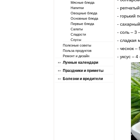
Мясные блюда
- репчатый
Напитки
Овощные блюда
- горький 
Основные блюда
- сахарный
Первые блюда
Салаты
- соль – 3 
Сладости
Соусы
- сладкая 
Полезные советы
- чеснок – 
Польза продуктов
Ремонт и дизайн
- уксус – 4
Лунные календари
Праздники и приметы
Болезни и вредители