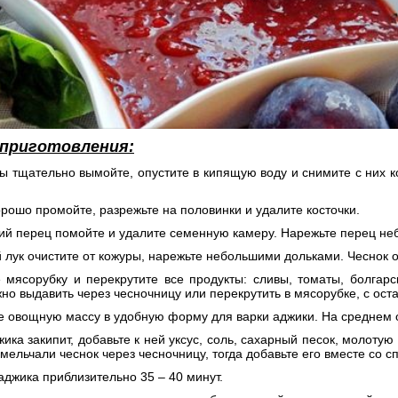
 приготовления:
ы тщательно вымойте, опустите в кипящую воду и снимите с них 
рошо промойте, разрежьте на половинки и удалите косточки.
кий перец помойте и удалите семенную камеру. Нарежьте перец н
 лук очистите от кожуры, нарежьте небольшими дольками. Чеснок о
е мясорубку и перекрутите все продукты: сливы, томаты, болгар
но выдавить через чесночницу или перекрутить в мясорубке, с ос
 овощную массу в удобную форму для варки аджики. На среднем о
жика закипит, добавьте к ней уксус, соль, сахарный песок, молоту
мельчали чеснок через чесночницу, тогда добавьте его вместе со с
аджика приблизительно 35 – 40 минут.