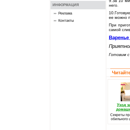
9.За 10 ми
ИНФОРМАЦИЯ
него.
10.Готовую
Реклама
ее можно п
Контакты
При пригот
самой слив
Варенье
Приятно
Готовим 
Читайте
Уход з
домашн
Секреты пр
обильного 