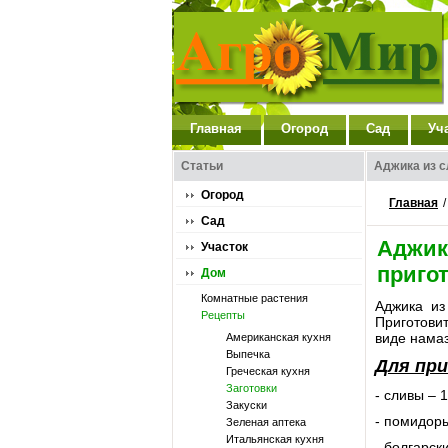
Главная
Огород
Сад
Уч
Статьи
Аджика из с
Огород
Главная
Сад
Аджик
Участок
приго
Дом
Комнатные растения
Аджика из
Рецепты
Приготовит
виде намаз
Американская кухня
Выпечка
Для при
Греческая кухня
Заготовки
- сливы – 1
Закуски
- помидоры
Зеленая аптека
Итальянская кухня
- болгарск