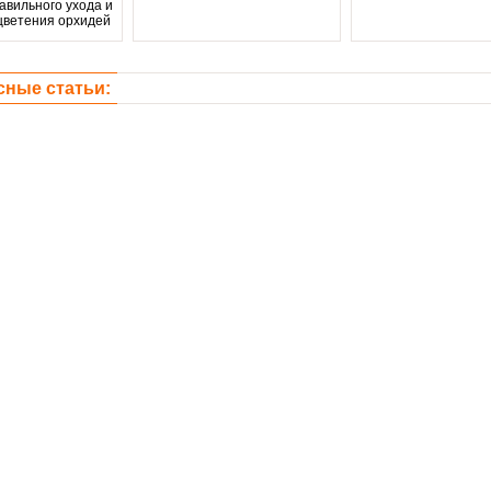
авильного ухода и
цветения орхидей
сные статьи: