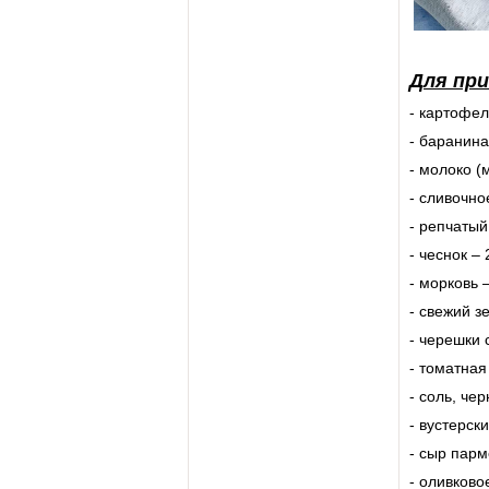
Для пр
- картофель
- баранина
- молоко (
- сливочно
- репчатый
- чеснок –
- морковь 
- свежий з
- черешки 
- томатная
- соль, че
- вустерск
- сыр парм
- оливково