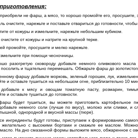
 приготовления:
 приобрели не фарш, а мясо, то хорошо промойте его, просушите, 
ль очистите, нарежьте и поставьте отвариться до готовности, чтоб
стите от кожуры и измельчите, нарежьте небольшим кубиком.
 очистите от кожуры и натрите на крупной терке.
ей промойте, просушите и мелко нарежьте.
 измельчите при помощи чесночницы.
ошо разогретую сковороду добавьте немного оливкового масл
 посолить и тщательно перемешать. Обжарьте фарш до золотистого
енному фаршу добавьте морковь, зеленый горошек, лук, измельчен
е и оставьте тушиться на небольшом огне, приблизительно 10 мин
 добавьте к мясу и овощам томатную пасту, розмарин, тимья
е и оставьте тушиться до готовности.
фарш будет тушиться, вы можете приготовить картофельное п
 добавьте немного соли (лучше по вкусу), молоко или сливки, и
пышной, однородной и вкусной массы (пюре).
 все ингредиенты будут готовы, приступаем к формированию само
, желательно с высокими бортами и смажьте ее маслом. Можно 
 масло. На дно смазанной формы выложите мясо, обжаренное с ов