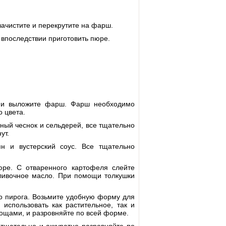
зачистите и перекрутите на фарш.
ы впоследствии приготовить пюре.
а и выложите фарш. Фарш необходимо
 цвета.
ный чеснок и сельдерей, все тщательно
ут.
н и вустерский соус. Все тщательно
юре. С отваренного картофеля слейте
 сливочное масло. При помощи толкушки
го пирога. Возьмите удобную форму для
использовать как растительное, так и
ощами, и разровняйте по всей форме.