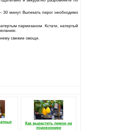
тщательно и аккуратно разровняйте по
– 30 минут. Выпекать пирог необходимо
натертым пармезаном. Кстати, натертый
желанию.
 нему свежие овощи.
натных
Как вырастить лимон на
подоконнике