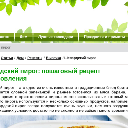
асток
Дом
Лунные календари
Праздники и приметы
 пирог
/
Статьи
/
Дом
/
Рецепты
/
Выпечка
/
Шепардский пирог
дский пирог: пошаговый рецепт
товления
 пирог – это одно из очень известных и традиционных блюд брита
яется слоеной запеканкой и раннее готовился из мяса барана,
 время в приготовлении пирога можно использовать и готовый 
о пирога используются и несколько основных продуктов, например
ардский пирог всегда получается очень вкусным, немного воздуш
машних условиях достаточно не сложно и не займет много времени