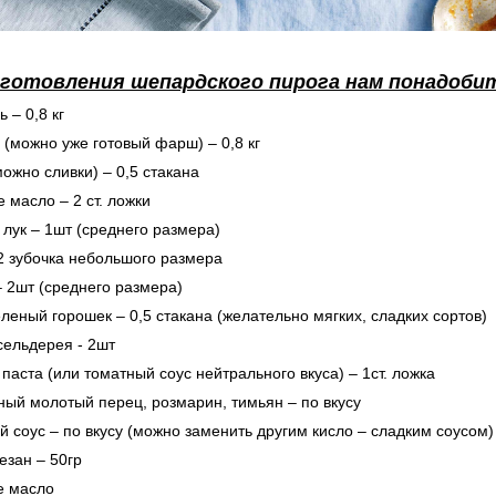
иготовления шепардского пирога нам понадоби
 – 0,8 кг
 (можно уже готовый фарш) – 0,8 кг
можно сливки) – 0,5 стакана
е масло – 2 ст. ложки
 лук – 1шт (среднего размера)
 2 зубочка небольшого размера
– 2шт (среднего размера)
еленый горошек – 0,5 стакана (желательно мягких, сладких сортов)
сельдерея - 2шт
 паста (или томатный соус нейтрального вкуса) – 1ст. ложка
рный молотый перец, розмарин, тимьян – по вкусу
ий соус – по вкусу (можно заменить другим кисло – сладким соусом)
езан – 50гр
е масло