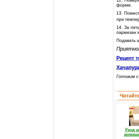
12. Повер
форме.
13. Помест
при темпер
14. За пят
пармезан 
Подавать 
Приятно
Рецепт 
Хачапур
Готовим 
Читайте
Уход з
домашн