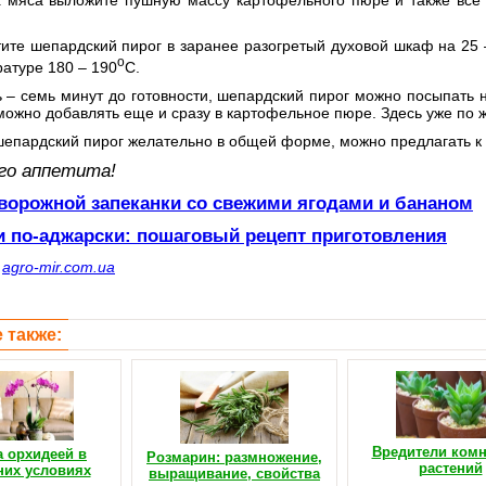
х мяса выложите пушную массу картофельного пюре и также все 
ите шепардский пирог в заранее разогретый духовой шкаф на 25 
о
атуре 180 – 190
С.
ь – семь минут до готовности, шепардский пирог можно посыпать 
можно добавлять еще и сразу в картофельное пюре. Здесь уже по 
шепардский пирог желательно в общей форме, можно предлагать к
го аппетита!
творожной запеканки со свежими ягодами и бананом
и по-аджарски: пошаговый рецепт приготовления
с
agro-mir.com.ua
 также:
Вредители ком
а орхидеей в
Розмарин: размножение,
растений
их условиях
выращивание, свойства