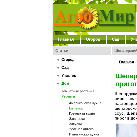
Главная
Огород
Сад
Уч
Статьи
Шепардский
Огород
Главная
Сад
Шепар
Участок
приго
Дом
Комнатные растения
Шепардский
Рецепты
пирог явл
настоящее
Американская кухня
шепардског
Выпечка
соус. Шеп
Греческая кухня
пирог в до
Заготовки
Закуски
Зеленая аптека
Итальянская кухня