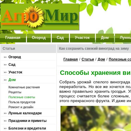
Главная
Огород
Сад
Участок
Дом
Лунн
Статьи
Как сохранить свежий виноград на зиму
Огород
Главная
/
Статьи
/
Дом
/
Полезные с
Сад
Способы хранения ви
Участок
Дом
Собрать урожай спелого винограда 
переработать. Но все же хочется п
Комнатные растения
важно правильно хранить гроздья. 
Рецепты
процесс считается более сложным,
Полезные советы
этого прекрасного фрукта. И даже ин
Польза продуктов
Ремонт и дизайн
Лунные календари
Праздники и приметы
Болезни и вредители