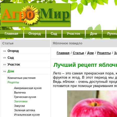
Главная
Огород
Сад
Участок
Дом
Лунн
Статьи
Яблочное повидло
Огород
Главная
/
Статьи
/
Дом
/
Рецепты
/
З
Сад
Лучший рецепт яблоч
Участок
Дом
Лето – это самая прекрасная пора, 
фруктов и ягод. В этот период мы д
Комнатные растения
Ведь яблоки - очень доступный проду
Рецепты
готовится при помощи уваривания я
Американская кухня
Выпечка
Греческая кухня
Заготовки
Закуски
Зеленая аптека
Итальянская кухня