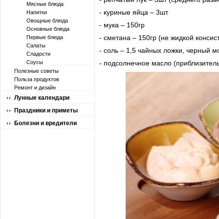
Мясные блюда
- куриные яйца – 3шт
Напитки
Овощные блюда
- мука – 150гр
Основные блюда
- сметана – 150гр (не жидкой консис
Первые блюда
Салаты
- соль – 1,5 чайных ложки, черный м
Сладости
Соусы
- подсолнечное масло (приблизител
Полезные советы
Польза продуктов
Ремонт и дизайн
Лунные календари
Праздники и приметы
Болезни и вредители