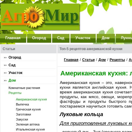
Главная
Огород
Сад
Участок
Дом
Лунн
Статьи
Топ-5 рецептов американской кухни
Огород
Главная
/
Статьи
/
Дом
/
Рецепты
/
А
Сад
Американская кухня:
Участок
Дом
Американская кухня – это, наверн
кухни является английская кухня.
Комнатные растения
время американская кухня сочетает
Рецепты
продукты, как мясо, овощи, мореп
Американская кухня
фастфуды и продукты быстрого пр
Выпечка
постараемся научиться готовить са
Греческая кухня
Луковые кольца
Заготовки
Закуски
Для приготовления луковых к
Зеленая аптека
Итальянская кухня
- репчатый лук – 3шт (среднего разм