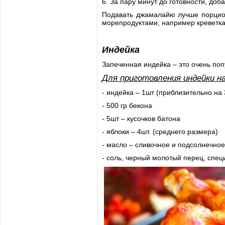
6. За пару минут до готовности, доб
Подавать джамалайю лучше порцион
морепродуктами, например креветк
Индейка
Запеченная индейка – это очень по
Для приготовления индейки н
- индейка – 1шт (приблизительно на 3
- 500 гр бекона
- 5шт – кусочков батона
- яблоки – 4шт. (среднего размера)
- масло – сливочное и подсолнечное
- соль, черный молотый перец, специ