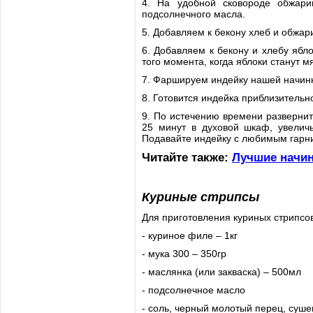
4. На удобной сковороде обжари
подсолнечного масла.
5. Добавляем к бекону хлеб и обжар
6. Добавляем к бекону и хлебу ябл
того момента, когда яблоки станут м
7. Фаршируем индейку нашей начинк
8. Готовится индейка приблизительн
9. По истечению времени развернит
25 минут в духовой шкаф, увеличь
Подавайте индейку с любимым гарн
Читайте также:
Лучшие начин
Куриные стрипсы
Для приготовления куриных стрипсо
- куриное филе – 1кг
- мука 300 – 350гр
- маслянка (или закваска) – 500мл
- подсолнечное масло
- соль, черный молотый перец, суше