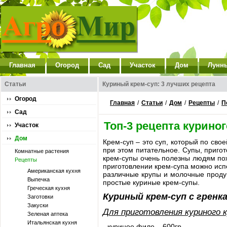
Главная
Огород
Сад
Участок
Дом
Лунн
Статьи
Куриный крем-суп: 3 лучших рецепта
Огород
Главная
/
Статьи
/
Дом
/
Рецепты
/
П
Сад
Топ-3 рецепта куриног
Участок
Дом
Крем-суп – это суп, который по сво
при этом питательное. Супы, приго
Комнатные растения
крем-супы очень полезны людям пожи
Рецепты
приготовлении крем-супа можно испо
Американская кухня
различные крупы и молочные продук
Выпечка
простые куриные крем-супы.
Греческая кухня
Куриный крем-суп с гренк
Заготовки
Закуски
Для приготовления куриного к
Зеленая аптека
Итальянская кухня
- куриное филе – 600гр