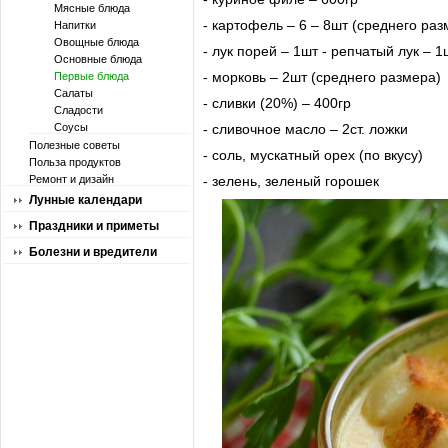
Мясные блюда
- картофель – 6 – 8шт (среднего раз
Напитки
Овощные блюда
- лук порей – 1шт - репчатый лук – 1
Основные блюда
- морковь – 2шт (среднего размера)
Первые блюда
Салаты
- сливки (20%) – 400гр
Сладости
Соусы
- сливочное масло – 2ст. ложки
Полезные советы
- соль, мускатный орех (по вкусу)
Польза продуктов
Ремонт и дизайн
- зелень, зеленый горошек
Лунные календари
Праздники и приметы
Болезни и вредители