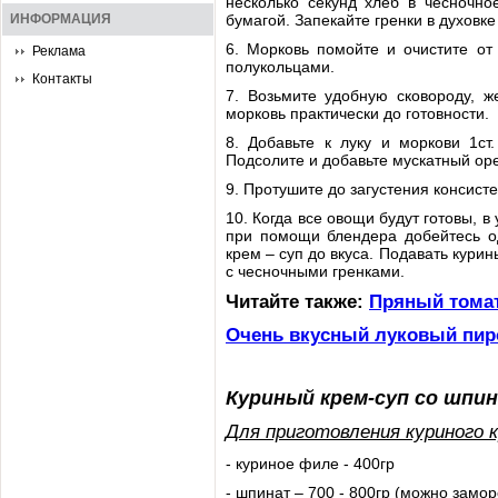
несколько секунд хлеб в чесночно
ИНФОРМАЦИЯ
бумагой. Запекайте гренки в духовке
6. Морковь помойте и очистите от
Реклама
полукольцами.
Контакты
7. Возьмите удобную сковороду, 
морковь практически до готовности.
8. Добавьте к луку и моркови 1ст
Подсолите и добавьте мускатный оре
9. Протушите до загустения консист
10. Когда все овощи будут готовы, 
при помощи блендера добейтесь од
крем – суп до вкуса. Подавать кури
с чесночными гренками.
Читайте также:
Пряный томат
Очень вкусный луковый пир
Куриный крем-суп со шпи
Для приготовления куриного 
- куриное филе - 400гр
- шпинат – 700 - 800гр (можно замо