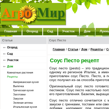
Главная
Огород
Сад
Участок
Дом
Лунн
Статьи
Соус Песто
Огород
Главная
/
Статьи
/
Дом
/
Рецепты
/
С
Сад
Соус Песто рецепт
Участок
Дом
Соус песто (pesto) – это традици
одному из регионов Италии, а имен
Комнатные растения
приготовлен соус Песто. Песто, в 
Рецепты
соус получил из–за способа пригото
Американская кухня
Оригинальный соус песто готовит
Выпечка
пестиком. Соус песто настолько по
Греческая кухня
его приготовления. Базилик, выращ
Заготовки
Закуски
Соус песто отлично сочетается с
Зеленая аптека
закуски с гренками, тостами или св
Итальянская кухня
добавки, например: при приготов