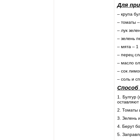
Для пр
– крупа бул
– томаты –
– лук зеле
– зелень п
– мята – 1 
– перец сл
– масло ол
– сок лимо
– соль и сп
Способ
1. Булгур 
оставляют 
2. Томаты 
3. Зелень 
4. Берут б
5. Заправ