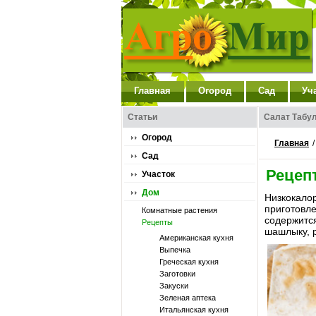
Главная
Огород
Сад
Уч
Статьи
Салат Табу
Огород
Главная
Сад
Рецеп
Участок
Дом
Низкокало
приготовл
Комнатные растения
содержитс
Рецепты
шашлыку, 
Американская кухня
Выпечка
Греческая кухня
Заготовки
Закуски
Зеленая аптека
Итальянская кухня