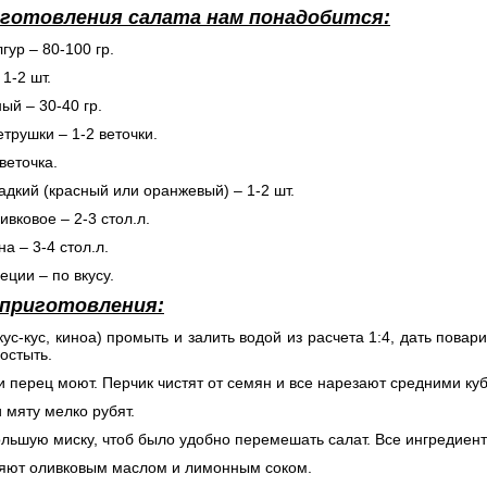
иготовления салата нам понадобится:
гур – 80-100 гр.
 1-2 шт.
ный – 30-40 гр.
етрушки – 1-2 веточки.
веточка.
адкий (красный или оранжевый) – 1-2 шт.
ивковое – 2-3 стол.л.
на – 3-4 стол.л.
еции – по вкусу.
 приготовления:
(кус-кус, киноа) промыть и залить водой из расчета 1:4, дать пов
остыть.
и перец моют. Перчик чистят от семян и все нарезают средними ку
и мяту мелко рубят.
ольшую миску, чтоб было удобно перемешать салат. Все ингредиен
ляют оливковым маслом и лимонным соком.