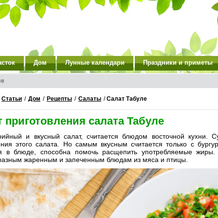
асток
Дом
Лунные календари
Праздники и приметы
ле
/
Статьи
/
Дом
/
Рецепты
/
Салаты
/
Салат Табуле
т приготовления салата Табуле
рийный и вкусный салат, считается блюдом восточной кухни. С
ения этого салата. Но самым вкусным считается только с бургур
я в блюде, способна помочь расщепить употребляемые жиры. 
разным жаренным и запеченным блюдам из мяса и птицы.