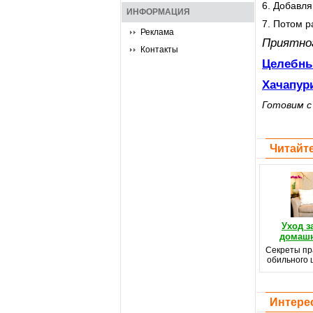
6. Добавля
ИНФОРМАЦИЯ
7. Потом р
Реклама
Приятно
Контакты
Целебны
Хачапур
Готовим 
Читайте
Уход з
домашн
Секреты пр
обильного 
Интере