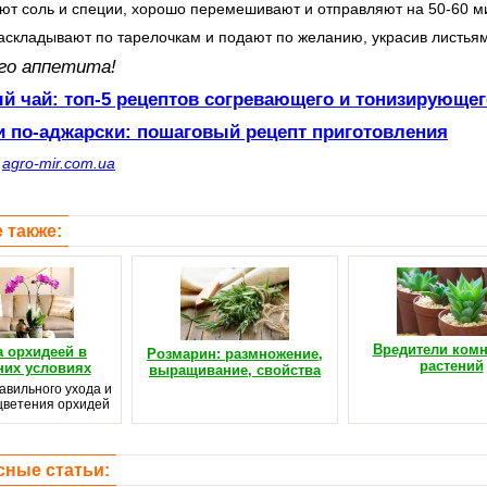
ют соль и специи, хорошо перемешивают и отправляют на 50-60 ми
аскладывают по тарелочкам и подают по желанию, украсив листьям
го аппетита!
й чай: топ-5 рецептов согревающего и тонизирующег
и по-аджарски: пошаговый рецепт приготовления
с
agro-mir.com.ua
 также:
Вредители ком
а орхидеей в
Розмарин: размножение,
растений
их условиях
выращивание, свойства
авильного ухода и
цветения орхидей
сные статьи: