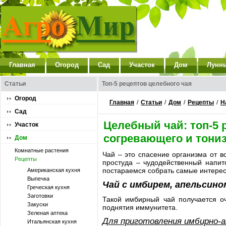
Главная
Огород
Сад
Участок
Дом
Лунн
Статьи
Топ-5 рецептов целебного чая
Огород
Главная
/
Статьи
/
Дом
/
Рецепты
/
Н
Сад
Целебный чай: топ-5 
Участок
согревающего и тони
Дом
Комнатные растения
Чай – это спасение организма от вс
Рецепты
простуда – чудодейственный напит
постараемся собрать самые интерес
Американская кухня
Выпечка
Чай с имбирем, апельсино
Греческая кухня
Заготовки
Такой имбирный чай получается о
Закуски
поднятия иммунитета.
Зеленая аптека
Для приготовления имбирно-а
Итальянская кухня