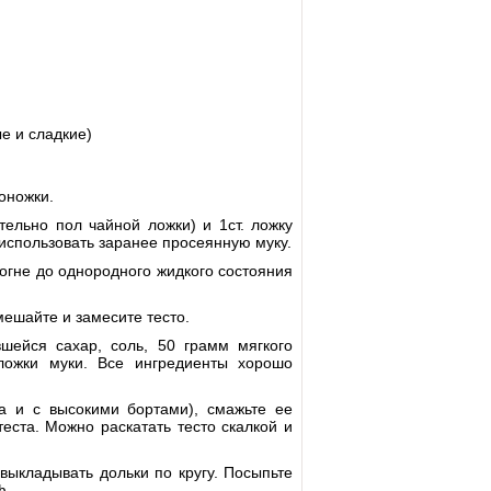
е и сладкие)
оножки.
тельно пол чайной ложки) и 1ст. ложку
 использовать заранее просеянную муку.
 огне до однородного жидкого состояния
мешайте и замесите тесто.
шейся сахар, соль, 50 грамм мягкого
 ложки муки. Все ингредиенты хорошо
а и с высокими бортами), смажьте ее
еста. Можно раскатать тесто скалкой и
выкладывать дольки по кругу. Посыпьте
ф.