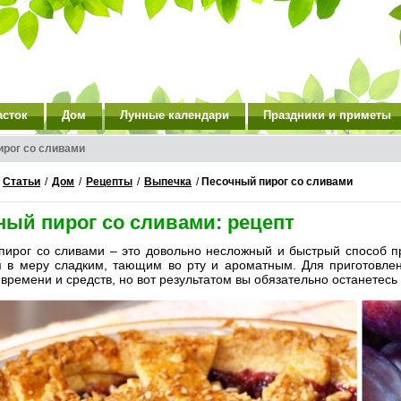
асток
Дом
Лунные календари
Праздники и приметы
ирог со сливами
/
Статьи
/
Дом
/
Рецепты
/
Выпечка
/
Песочный пирог со сливами
ный пирог со сливами: рецепт
пирог со сливами – это довольно несложный и быстрый способ пр
я в меру сладким, тающим во рту и ароматным. Для приготовлен
 времени и средств, но вот результатом вы обязательно останетесь