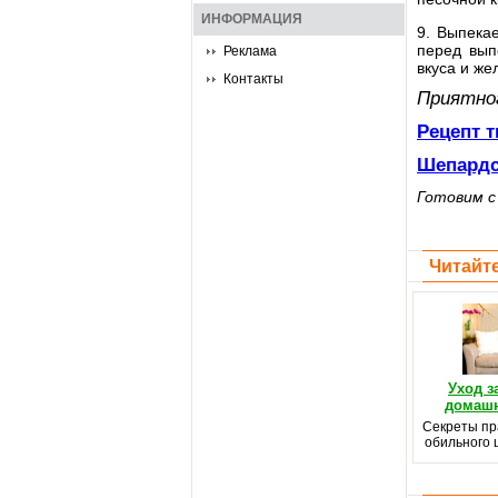
ИНФОРМАЦИЯ
9. Выпека
перед вып
Реклама
вкуса и же
Контакты
Приятно
Рецепт 
Шепардс
Готовим 
Читайте
Уход з
домашн
Секреты пр
обильного 