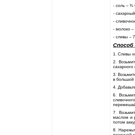
- соль – ¾ 
- сахарный
- сливочно
- молоко – 
- сливы – 
Способ
1. Сливы х
2. Возьмит
сахарного 
3. Возьмит
в большой 
4. Добавьт
6. Возьми
сливочног
перемешайт
7. Возьми
маслом и р
потом акку
8. Нарежь
песочной к