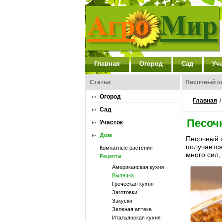
Главная
Огород
Сад
Уч
Статьи
Песочный п
Огород
Главная
Сад
Песоч
Участок
Дом
Песочный 
получаетс
Комнатные растения
много сил,
Рецепты
Американская кухня
Выпечка
Греческая кухня
Заготовки
Закуски
Зеленая аптека
Итальянская кухня