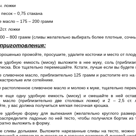
ч. ложки
 песок – 0,75 стакана
е масло – 175 – 200 грамм
2ст. ложки
700 – 800 грамм (сливы желательно выбирать более плотные, сочны
 приготовления:
орошенько промойте, просушите, удалите косточки и место от плод
е удобную емкость (миску) выложите в нее муку, соль (приблизи
песка. Все тщательно перемешайте. Кстати, лучше если вы будете
е сливочное масло, приблизительно 125 грамм и растопите его на
кастрюльке или сотейнике.
е растопленное сливочное масло и молоко к муке, тщательно пере
те еще одну удобную емкость (миску) и смешайте в ней остав
о масло (приблизительно две столовых ложки) и 2 – 2,5 ст.
е, у вас должна получиться мягкая песочная крошка.
те удобную форму для выпекания (желательно круглого размер
аспределите ладонью по ней тесто, чтобы получился бортик из т
ратно выложить в форму.
те сливы дольками. Выложите нарезанные сливы на тесто, можно 
рошкой и отправьте выпекаться в заранее разогретый духовой шка