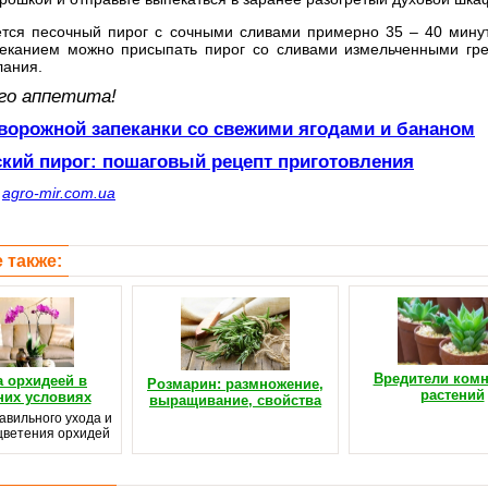
ется песочный пирог с сочными сливами примерно 35 – 40 минут
еканием можно присыпать пирог со сливами измельченными гре
лания.
го аппетита!
творожной запеканки со свежими ягодами и бананом
кий пирог: пошаговый рецепт приготовления
с
agro-mir.com.ua
 также:
Вредители ком
а орхидеей в
Розмарин: размножение,
растений
их условиях
выращивание, свойства
авильного ухода и
цветения орхидей