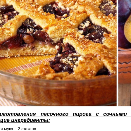
иготовления песочного пирога с сочными
щие ингредиенты:
я мука – 2 стакана