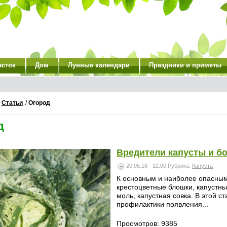
асток
Дом
Лунные календари
Праздники и приметы
/
Статьи
/
Огород
д
Вредители капусты и б
20.05.16 - 12:00
Рубрика:
Капуста
К основным и наиболее опасным
крестоцветные блошки, капустны
моль, капустная совка. В этой 
профилактики появления...
Просмотров: 9385