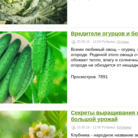
Вредители огурцов и бо
20.05.16 - 12:00
Рубрика:
Огурцы
Всеми любимый овощ – огурец 
огороде. Родиной этого овоща с
обожает тепло, влагу и солнечн
огороде не обходится от нещадно
Просмотров: 7891
Секреты выращивания к
большой урожай
15.05.16 - 12:00
Рубрика:
Клубника
Клубника - народное название з