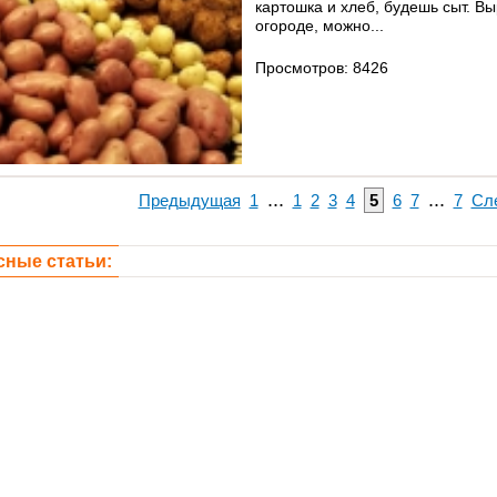
картошка и хлеб, будешь сыт. 
огороде, можно...
Просмотров: 8426
...
...
Предыдущая
1
1
2
3
4
5
6
7
7
Сл
сные статьи: