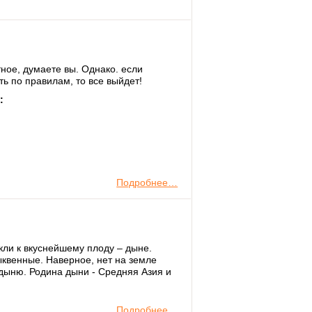
тное, думаете вы. Однако. если
ть по правилам, то все выйдет!
:
Подробнее…
кли к вкуснейшему плоду – дыне.
ыквенные. Наверное, нет на земле
дыню. Родина дыни - Средняя Азия и
Подробнее…