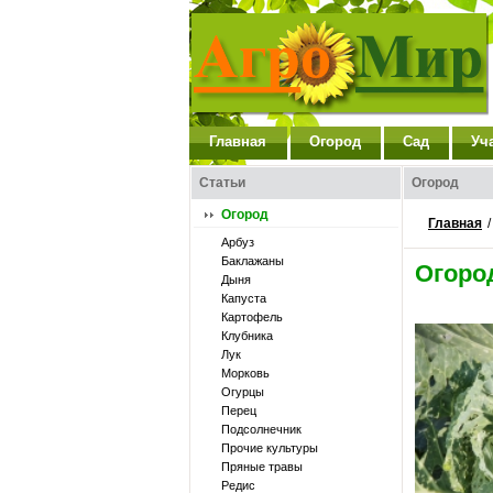
Главная
Огород
Сад
Уч
Статьи
Огород
Огород
Главная
Арбуз
Баклажаны
Огоро
Дыня
Капуста
Картофель
Клубника
Лук
Морковь
Огурцы
Перец
Подсолнечник
Прочие культуры
Пряные травы
Редис