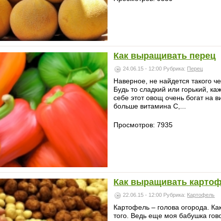
Как выращивать перец
24.06.15 - 12:00
Рубрика:
Перец
Наверное, не найдется такого ч
Будь то сладкий или горький, ка
себе этот овощ очень богат на 
больше витамина С,...
Просмотров: 7935
Как выращивать карто
22.06.15 - 12:00
Рубрика:
Картофель
Картофель – голова огорода. Как
того. Ведь еще моя бабушка гово