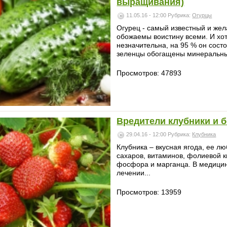
выращивания)
11.05.16 - 12:00
Рубрика:
Огурцы
Огурец - самый известный и жел
обожаемы воистину всеми. И хо
незначительна, на 95 % он состо
зеленцы обогащены минеральны
Просмотров: 47893
Вредители клубники и 
29.04.16 - 12:00
Рубрика:
Клубника
Клубника – вкусная ягода, ее л
сахаров, витаминов, фолиевой ки
фосфора и марганца. В медицин
лечении...
Просмотров: 13959