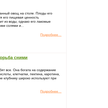
анный овощ на столе. Плоды его
тя его пищевая ценность
ит из воды, однако его лакомые
ми солями и...
Подробнее…
борьба сними
юбят все. Она богата на содержание
слоты, клетчатки, пектина, каротина,
е клубнику широко используют при
Подробнее…