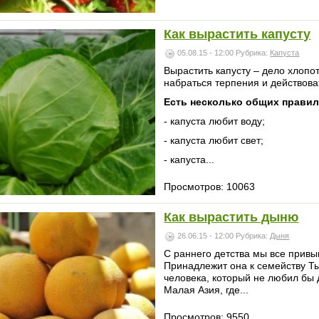
Как вырастить капусту
05.08.15 - 12:00
Рубрика:
Капуста
Вырастить капусту – дело хлопо
набраться терпения и действова
Есть несколько общих правил
- капуста любит воду;
- капуста любит свет;
- капуста...
Просмотров: 10063
Как вырастить дыню
26.06.15 - 12:00
Рубрика:
Дыня
С раннего детства мы все привы
Принадлежит она к семейству Т
человека, который не любил бы 
Малая Азия, где...
Просмотров: 9550