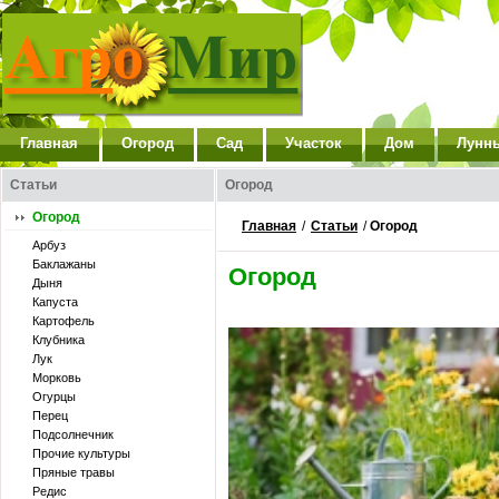
Главная
Огород
Сад
Участок
Дом
Лунн
Статьи
Огород
Огород
Главная
/
Статьи
/
Огород
Арбуз
Баклажаны
Огород
Дыня
Капуста
Картофель
Клубника
Лук
Морковь
Огурцы
Перец
Подсолнечник
Прочие культуры
Пряные травы
Редис