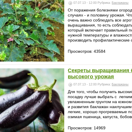
07.07.13 - 12:00
Рубрика:
Баклажаны
От поражения болезнями огородн
случаях - и половину урожая. Ч
очень важно соблюдать все агр
выращивания, то есть соблюда
который включает правильный п
нужной температуры и влажност
производить профилактические 
Просмотров: 43584
Секреты выращивания 
высокого урожая
07.07.13 - 12:00
Рубрика:
Баклажаны
Для того, чтобы получить высок
посадку лучше выбрать с легким
увлажненным грунтом на южном 
и развития баклажан наилучшим
легкие, хорошо прогреваемые п
озимая пшеница, капуста, бобов
Просмотров: 14969