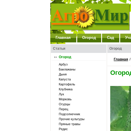
Главная
Огород
Сад
Уч
Статьи
Огород
Огород
Главная
Арбуз
Баклажаны
Огоро
Дыня
Капуста
Картофель
Клубника
Лук
Морковь
Огурцы
Перец
Подсолнечник
Прочие культуры
Пряные травы
Редис