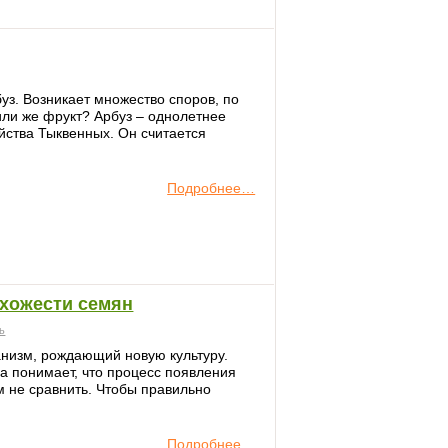
уз. Возникает множество споров, по
 или же фрукт? Арбуз – однолетнее
йства Тыквенных. Он считается
Подробнее…
схожести семян
ь
анизм, рождающий новую культуру.
а понимает, что процесс появления
м не сравнить. Чтобы правильно
Подробнее…