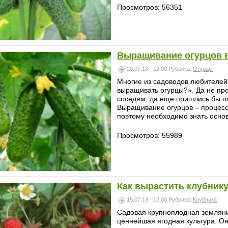
Просмотров: 56351
Выращивание огурцов в
20.07.13 - 12:00
Рубрика:
Огурцы
Многие из садоводов любителей 
выращивать огурцы?». Да не прос
соседям, да еще пришлись бы по
Выращивание огурцов – процесс
поэтому необходимо знать основ
Просмотров: 55989
Как вырастить клубник
15.07.13 - 12:00
Рубрика:
Клубника
Садовая крупноплодная земляник
ценнейшая ягодная культура. Он