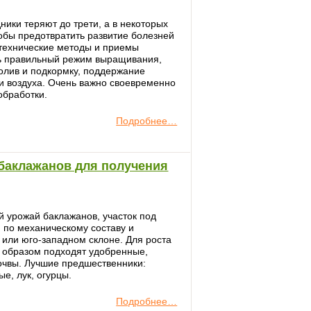
ики теряют до трети, а в некоторых
тобы предотвратить развитие болезней
отехнические методы и приемы
ть правильный режим выращивания,
олив и подкормку, поддержание
и воздуха. Очень важно своевременно
обработки.
Подробнее…
баклажанов для получения
ий урожай баклажанов, участок под
 по механическому составу и
или юго-западном склоне. Для роста
 образом подходят удобренные,
очвы. Лучшие предшественники:
ые, лук, огурцы.
Подробнее…