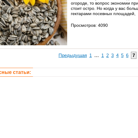
огороде, то вопрос экономии пр
стоит остро. Но когда у вас бол
гектарами посевных площадей,
Просмотров: 4090
...
Предыдущая
1
1
2
3
4
5
6
7
сные статьи: