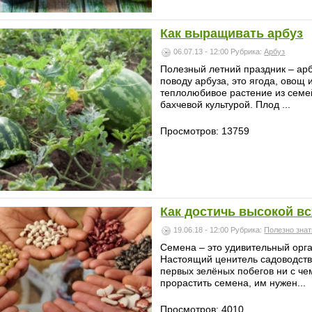
Как выращивать арбуз
06.07.13 - 12:00
Рубрика:
Арбуз
Полезный летний праздник – арб
поводу арбуза, это ягода, овощ
теплолюбивое растение из семе
бахчевой культурой. Плод ...
Просмотров: 13759
Как достичь высокой в
19.06.18 - 12:00
Рубрика:
Полезно знат
Семена – это удивительный орг
Настоящий ценитель садоводств
первых зелёных побегов ни с че
прорастить семена, им нужен...
Просмотров: 4010