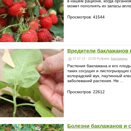
в нашем рационе, когда организм
может пополнять их запасы впло
Просмотров: 41544
Вредители баклажанов 
07.07.13 - 12:00
Рубрика:
Баклажаны
Растения баклажана и его плод
таких сосущих и листогрызущих 
колорадский жук, паутинный кл
заболеваний растения. Не ...
Просмотров: 22612
Болезни баклажанов и 