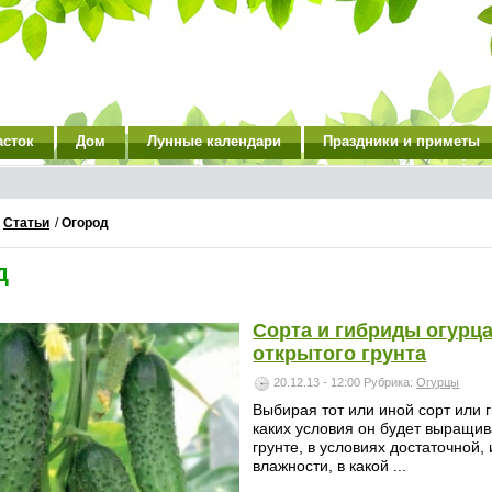
асток
Дом
Лунные календари
Праздники и приметы
/
Статьи
/
Огород
д
Сорта и гибриды огурца
открытого грунта
20.12.13 - 12:00
Рубрика:
Огурцы
Выбирая тот или иной сорт или г
каких условия он будет выращив
грунте, в условиях достаточной
влажности, в какой ...