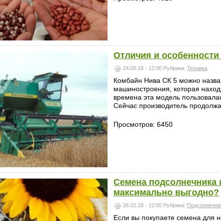
Отличия и особенности
24.05.18 - 12:00
Рубрика:
Техника
Комбайн Нива СК 5 можно назват
машиностроения, которая находи
времена эта модель пользовала
Сейчас производитель продолжае
Просмотров: 6450
Семена подсолнечника и
максимально выгодно?
26.02.18 - 12:00
Рубрика:
Подсолнечни
Если вы покупаете семена для 