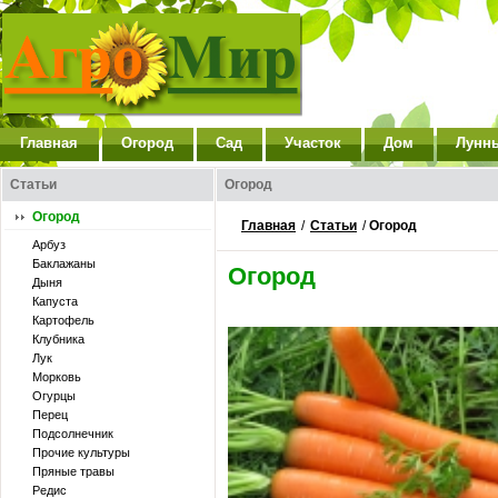
Главная
Огород
Сад
Участок
Дом
Лунн
Статьи
Огород
Огород
Главная
/
Статьи
/
Огород
Арбуз
Баклажаны
Огород
Дыня
Капуста
Картофель
Клубника
Лук
Морковь
Огурцы
Перец
Подсолнечник
Прочие культуры
Пряные травы
Редис