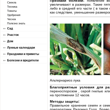
Признаки болезни:
появление во
Свекла
увеличивают в размерах. Такие пят
Техника
либо в средней его части ( в таком
Томаты
как следствие, уменьшение размеров
Удобрения
Чеснок
Полезно знать
Сад
Участок
Дом
Лунные календари
Праздники и приметы
Болезни и вредители
Альтернариоз лука
Благоприятные условия для ра
переноспорозом , серой гнилью или
на протяжении 12 часов.
Методы защиты:
Правильное хранение семян и семе
препаратами Ридомил Голд, Браво,