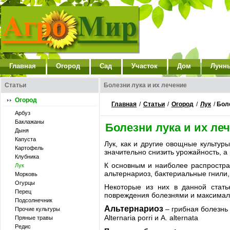
Главная
Огород
Сад
Участок
Дом
Лунн
Статьи
Болезни лука и их лечение
Огород
Главная
/
Статьи
/
Огород
/
Лук
/
Боле
Арбуз
Баклажаны
Болезни лука и их ле
Дыня
Капуста
Лук, как и другие овощные культур
Картофель
значительно снизить урожайность, а 
Клубника
К основным и наиболее распростра
Лук
альтернариоз, бактериальные гнили,
Морковь
Огурцы
Некоторые из них в данной стат
Перец
повреждения болезнями и максимал
Подсолнечник
Альтернариоз
– грибная болезнь 
Прочие культуры
Alternaria porri и A. alternata
Пряные травы
Редис