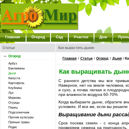
Главная
Огород
Сад
Участок
Дом
Лунн
Статьи
Как вырастить дыню
Огород
Главная
/
Статьи
/
Огород
/
Дыня
/
Ка
Арбуз
Баклажаны
Как выращивать дын
Дыня
Капуста
С раннего детства мы все привык
Картофель
Наверное, нет на земле человека, 
Клубника
и сухо, а почва легкая и плодород
Лук
при влажности воздуха 60-70%.
Морковь
Когда выбираете дыню, обратите вни
Огурцы
условиях. И все же, если вы решили
Перец
Подсолнечник
Выращивание дыни расса
Прочие культуры
Пряные травы
Срок посева семян - с конца апр
Редис
проверяем семена на пригодность.