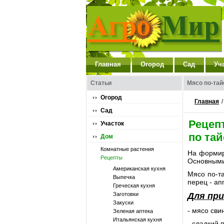
Главная
Огород
Сад
Уч
Статьи
Мясо по-тай
Огород
Главная
Сад
Рецеп
Участок
по тай
Дом
Комнатные растения
На формиро
Рецепты
Основными 
Американская кухня
Мясо по-та
Выпечка
перец - ап
Греческая кухня
Заготовки
Для пр
Закуски
- мясо сви
Зеленая аптека
Итальянская кухня
- сладкий 