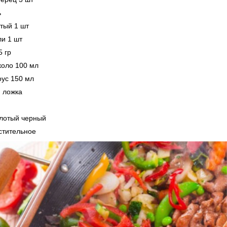
ь
атый 1 шт
ли 1 шт
5 гр
коло 100 мл
оус 150 мл
т. ложка
олотый черный
стительное