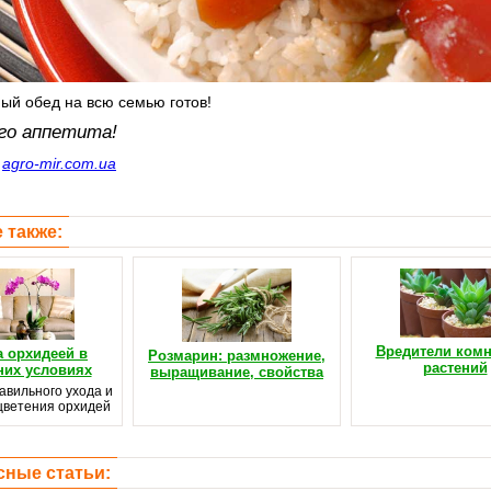
ый обед на всю семью готов!
го аппетита!
с
agro-mir.com.ua
 также:
Вредители ком
а орхидеей в
Розмарин: размножение,
растений
их условиях
выращивание, свойства
авильного ухода и
цветения орхидей
сные статьи: