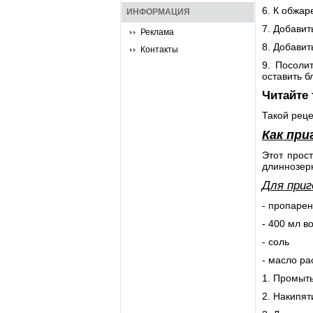
6. К обжар
ИНФОРМАЦИЯ
7. Добавит
Реклама
8. Добавит
Контакты
9. Посоли
оставить б
Читайте
Такой реце
Как пр
Этот прост
длиннозерн
Для приг
- пропарен
- 400 мл в
- соль
- масло ра
1. Промыть
2. Накипят