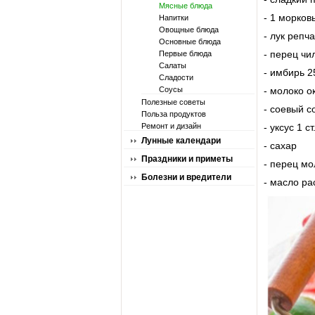
Мясные блюда
- 1 морков
Напитки
Овощные блюда
- лук репч
Основные блюда
- перец чи
Первые блюда
Салаты
- имбирь 2
Сладости
Соусы
- молоко о
Полезные советы
- соевый с
Польза продуктов
Ремонт и дизайн
- уксус 1 с
Лунные календари
- сахар
Праздники и приметы
- перец м
Болезни и вредители
- масло ра