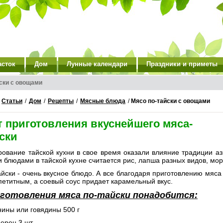
асток
Дом
Лунные календари
Праздники и приметы
ски с овощами
/
Статьи
/
Дом
/
Рецепты
/
Мясные блюда
/
Мясо по-тайски с овощами
т приготовления вкуснейшего мяса-
ски
вание тайской кухни в свое время оказали влияние традиции ази
блюдами в тайской кухне считается рис, лапша разных видов, мор
йски - очень вкусное блюдо. А все благодаря приготовлению мяса
петитным, а соевый соус придает карамельный вкус.
иготовления мяса по-тайски понадобится:
нины или говядины 500 г
перец 3 шт