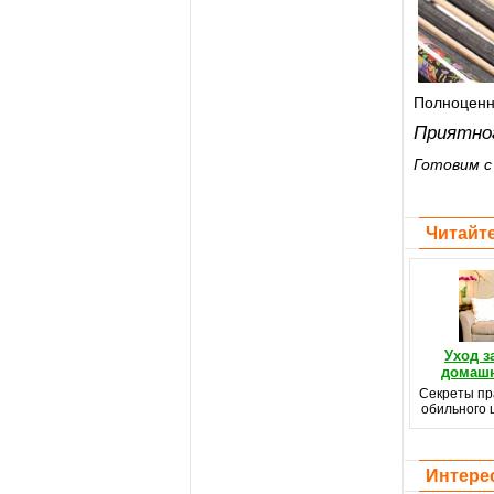
Полноценн
Приятно
Готовим 
Читайте
Уход з
домашн
Секреты пр
обильного 
Интере