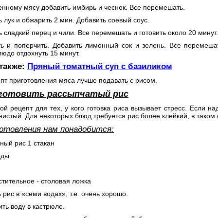
енному мясу добавить имбирь и чеснок. Все перемешать.
ь лук и обжарить 2 мин. Добавить соевый соус.
ь сладкий перец и чили. Все перемешать и готовить около 20 минут.
ть и поперчить. Добавить лимонный сок и зелень. Все перемешат
людо отдохнуть 15 минут.
 также:
Пряный томатный суп с базиликом
пт приготовления мяса лучше подавать с рисом.
иготовить рассыпчатый рис
ой рецепт для тех, у кого готовка риса вызывает стресс. Если н
истый. Для некоторых блюд требуется рис более клейкий, в таком 
отовления нам понадобится:
ный рис 1 стакан
оды
стительное - столовая ложка
 рис в «семи водах», т.е. очень хорошо.
ить воду в кастрюле.