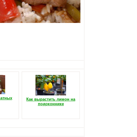
натных
Как вырастить лимон на
подоконнике