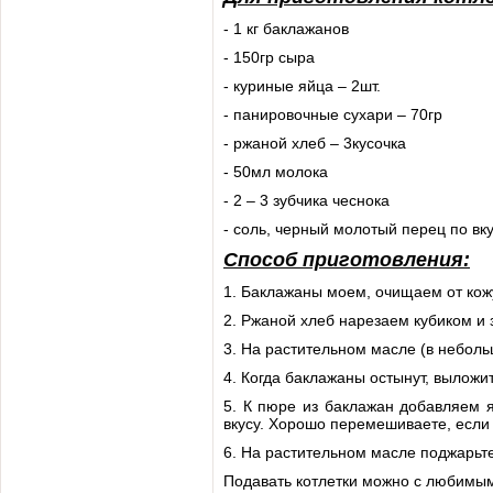
- 1 кг баклажанов
- 150гр сыра
- куриные яйца – 2шт.
- панировочные сухари – 70гр
- ржаной хлеб – 3кусочка
- 50мл молока
- 2 – 3 зубчика чеснока
- соль, черный молотый перец по вк
Способ приготовления:
1. Баклажаны моем, очищаем от кож
2. Ржаной хлеб нарезаем кубиком и 
3. На растительном масле (в небол
4. Когда баклажаны остынут, выложи
5. К пюре из баклажан добавляем 
вкусу. Хорошо перемешиваете, если 
6. На растительном масле поджарьте
Подавать котлетки можно с любимым