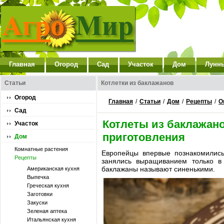
Главная
Огород
Сад
Участок
Дом
Лунн
Статьи
Котлетки из баклажанов
Огород
Главная
/
Статьи
/
Дом
/
Рецепты
/
О
Сад
Котлеты из баклажано
Участок
приготовления
Дом
Комнатные растения
Европейцы впервые познакомились
Рецепты
занялись выращиванием только в 
баклажаны называют синенькими.
Американская кухня
Выпечка
Греческая кухня
Заготовки
Закуски
Зеленая аптека
Итальянская кухня