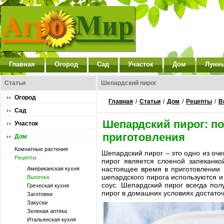
Главная
Огород
Сад
Участок
Дом
Лунн
Статьи
Шепардский пирог
Огород
Главная
/
Статьи
/
Дом
/
Рецепты
/
В
Сад
Шепардский пирог: п
Участок
приготовления
Дом
Комнатные растения
Шепардский пирог – это одно из оче
Рецепты
пирог является слоеной запеканко
настоящее время в приготовлении 
Американская кухня
шепардского пирога используются и 
Выпечка
соус. Шепардский пирог всегда пол
Греческая кухня
пирог в домашних условиях достаточ
Заготовки
Закуски
Зеленая аптека
Итальянская кухня