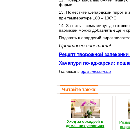
12. Поверх мяса выложите пушную 
форме.
13. Поместите шепардский пирог в 
о
при температуре 180 – 190
С.
14. За пять – семь минут до готов
пармезан можно добавлять еще и ср
Подавать шепардский пирог желател
Приятного аппетита!
Рецепт творожной запеканки
Хачапури по-аджарски: поша
Готовим с
agro-mir.com.ua
Читайте также:
Уход за орхидеей в
Розма
домашних условиях
выра